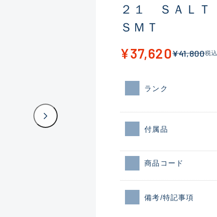
２１ ＳＡＬＴ
ＳＭＴ
¥37,620
¥41,800
税
ランク
付属品
商品コード
備考/特記事項