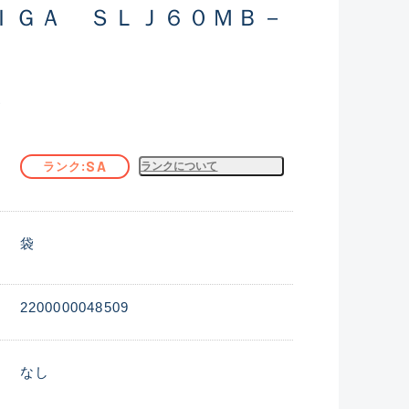
ＩＧＡ ＳＬＪ６０ＭＢ－
込
SA
ランク
ランクについて
袋
2200000048509
なし