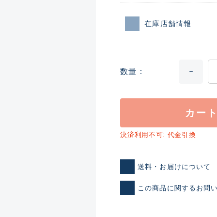
在庫店舗情報
数量
カー
ランクとは？
決済利用不可: 代金引換
新古品（メーカー問屋から
送料・お届けについて
品）
SA
※店頭展示時の置き傷が付いて
この商品に関するお問