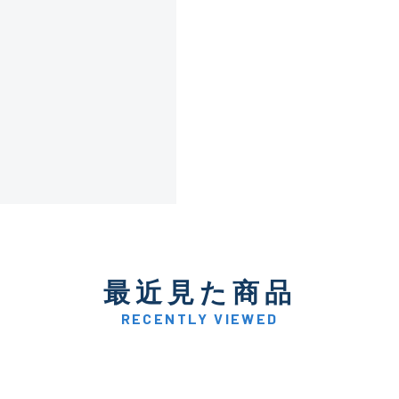
傷が極めて少ない極上品
A
使用感や傷は少なく比較的
B+
使用感や傷はあるが全体的
B
使用感や傷のある一般的な
C
最近見た商品
かなり使用感があり、全体
C-
い品
RECENTLY VIEWED
著しく状態が悪いが使用は
D
品も含む