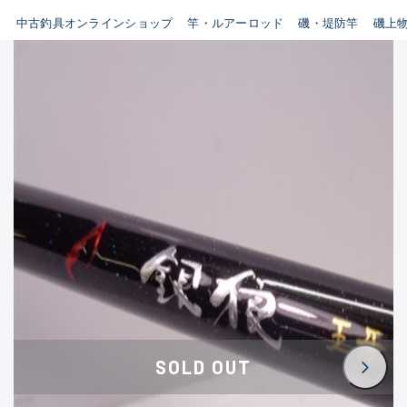
イシグロ鳴海店
中古釣具オンラインショップ
竿・ルアーロッド
磯・堤防竿
磯上
B
イシグロフレスポ鈴鹿店
使用感や傷はあるが全体的に
イシグロ津高茶屋店
綺麗な良品
イシグロ西春店
C
イシグロ中川かの里店
使用感や傷のある一般的な中
イシグロカインズモール彦根店
古品
イシグロ静岡中吉田店
C-
イシグロ名東引山店
かなり使用感があり、全体的
イシグロ豊田店
に目立つ傷が多い品
イシグロ豊橋向山店
イシグロ岐阜店
D
SOLD OUT
イシグロ高林店
著しく状態が悪いが使用はで