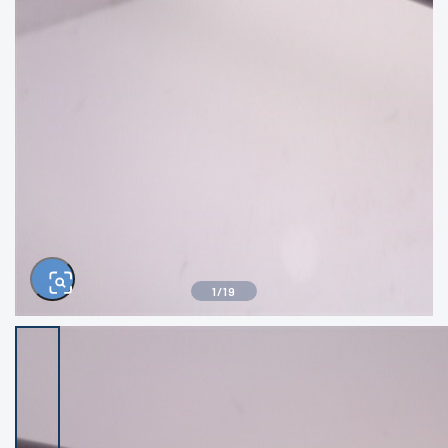
きるもの、改造品も含む
悪
イシグロ西尾店
イシグロ三河安城店
※ルアー、エギ、雑品、その他につきましては
ランク表記はございません。 状態は写真にて
ご確認ください。
イシグロ半田店
イシグロ岡崎大樹寺店
イシグロ岡崎若松店
イシグロ焼津店
イシグロ掛川店
イシグロ沼津店
1
/
19
イシグロ駿東柿田川店
イシグロ豊川店
イシグロ磐田店
イシグロ富士店