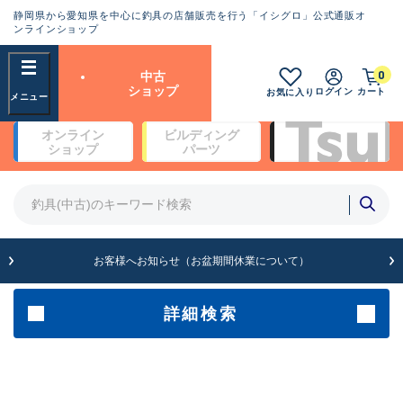
静岡県から愛知県を中心に釣具の店舗販売を行う「イシグロ」公式通販オ
ランクとは？
ンラインショップ
フリーワード
0
中古
SA
ショップ
ログイン
カート
お気に入り
新古品（メーカー問屋から仕
オンライン
ビルディング
入れた未使用品）
良
ショップ
パーツ
商品カテゴリ
※店頭展示時の置き傷が付いている
ものも含む
竿・ルアーロッド(4)
竿・ルアーロッド(64330)
リール・カスタムパーツ(35693)
A
ルアー・エギ(1811)
お客様へお知らせ（お盆期間休業について）
傷が極めて少ない極上品
その他・雑品(1064)
メーカー
詳細検索
B+
使用感や傷は少なく比較的美
店舗
品