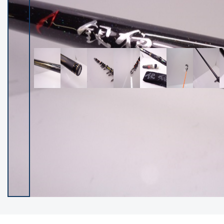
イシグロ御殿場店
イシグロ伊東店
ランク
(102355)
SA
(2952)
A
(17316)
B+
(12290)
B
(21984)
C
(38816)
C-
(5150)
D
(2201)
ランクについて