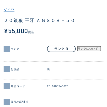
その他
ダイワ
新商品
(2006)
２０銀狼 王牙 ＡＧＳ０８－５０
おすすめ
(180)
¥55,000
税込
値下げ品
(14302)
OH済
(936)
B
ランク
ランクについて
ランク
DCチェック済
(1337)
在庫有のみ
(22034)
付属品
袋
価格
商品コード
2319488543625
この条件で検索する
備考/特記事項