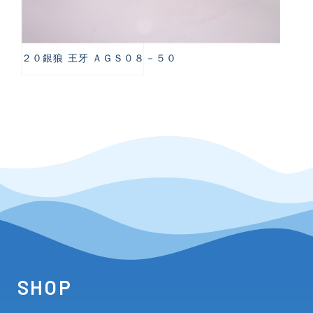
２０銀狼 王牙 ＡＧＳ０８－５０
SHOP