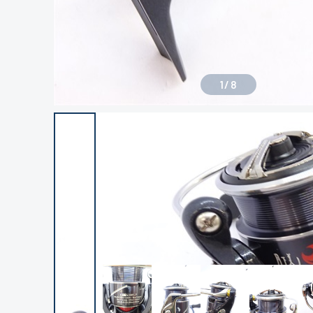
1
/
8
良