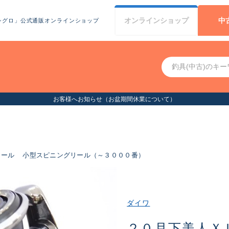
オンライン
ショップ
中
シグロ」公式通販オンラインショップ
お客様へお知らせ（お盆期間休業について）
リール
小型スピニングリール（～３０００番）
ダイワ
２０月下美人Ｘ