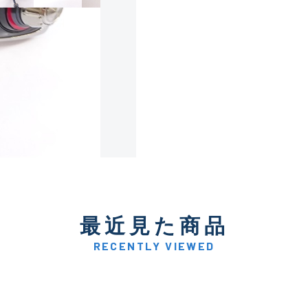
使用感や傷は少なく比較的
B+
使用感や傷はあるが全体的
B
使用感や傷のある一般的な
C
かなり使用感があり、全体
最近見た商品
C-
い品
RECENTLY VIEWED
著しく状態が悪いが使用は
D
品も含む