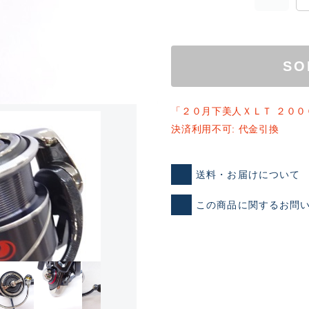
SO
「２０月下美人ＸＬＴ ２００
決済利用不可: 代金引換
ランクとは？
送料・お届けについて
この商品に関するお問
新古品（メーカー問屋から
品）
SA
※店頭展示時の置き傷が付いて
傷が極めて少ない極上品
A