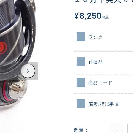
¥8,250
税込
ランク
付属品
商品コード
備考/特記事項
数量