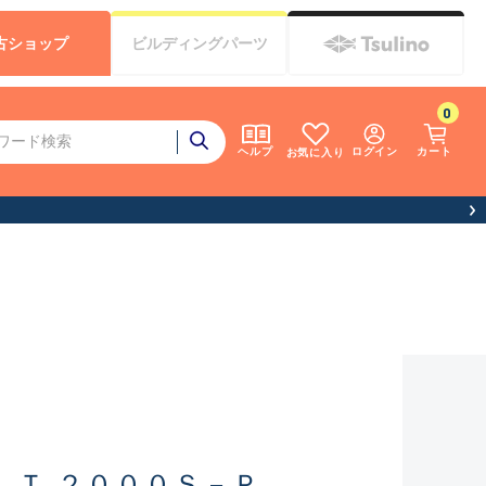
古
ショップ
ビルディング
パーツ
0
ログイン
カート
ヘルプ
お気に入り
ＬＴ ２０００Ｓ－Ｐ