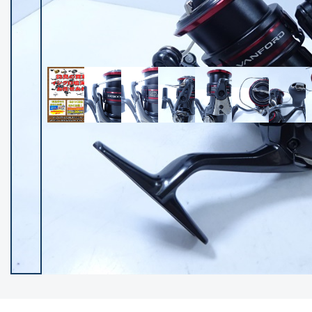
イシグロ御殿場店
イシグロ伊東店
ランク
(102260)
SA
(2950)
A
(17302)
B+
(12284)
B
(21968)
C
(38770)
C-
(5144)
D
(2197)
ランクについて