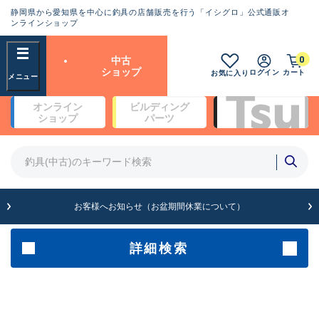
静岡県から愛知県を中心に釣具の店舗販売を行う「イシグロ」公式通販オ
ランクとは？
ンラインショップ
フリーワード
0
中古
SA
ショップ
ログイン
カート
お気に入り
新古品（メーカー問屋から仕
オンライン
ビルディング
入れた未使用品）
良
ショップ
パーツ
商品カテゴリ
※店頭展示時の置き傷が付いている
ものも含む
竿・ルアーロッド(4)
竿・ルアーロッド(64275)
リール・カスタムパーツ(35654)
A
ルアー・エギ(1811)
お客様へお知らせ（お盆期間休業について）
傷が極めて少ない極上品
その他・雑品(1063)
メーカー
詳細検索
B+
使用感や傷は少なく比較的美
店舗
品