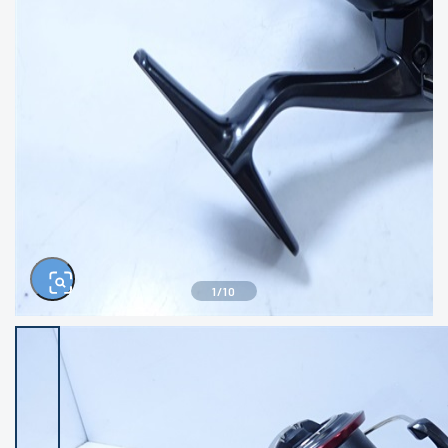
きるもの、改造品も含む
悪
イシグロ西尾店
イシグロ三河安城店
※ルアー、エギ、雑品、その他につきましては
ランク表記はございません。 状態は写真にて
ご確認ください。
イシグロ岡崎大樹寺店
イシグロ半田店
イシグロ岡崎若松店
イシグロ焼津店
イシグロ掛川店
イシグロ沼津店
1
/
10
イシグロ駿東柿田川店
イシグロ豊川店
イシグロ磐田店
イシグロ富士店