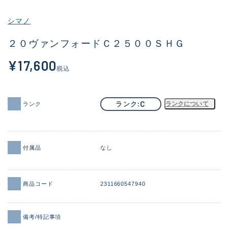
その他
シマノ
新商品
(1913)
２０ヴァンフォードＣ２５００ＳＨＧ
おすすめ
(169)
¥17,600
税込
値下げ品
(14303)
OH済
(936)
C
ランク
ランクについて
ランク
DCチェック済
(1336)
在庫有のみ
(22042)
付属品
なし
価格
商品コード
2311660547940
この条件で検索する
備考/特記事項