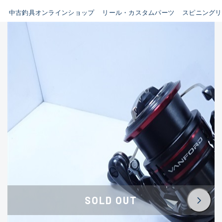
イシグロ鳴海店
中古釣具オンラインショップ
リール・カスタムパーツ
スピニングリ
B
イシグロフレスポ鈴鹿店
使用感や傷はあるが全体的に
イシグロ津高茶屋店
綺麗な良品
イシグロ西春店
C
イシグロ中川かの里店
使用感や傷のある一般的な中
イシグロカインズモール彦根店
古品
イシグロ静岡中吉田店
C-
イシグロ名東引山店
かなり使用感があり、全体的
イシグロ豊田店
に目立つ傷が多い品
イシグロ豊橋向山店
イシグロ岐阜店
D
SOLD OUT
イシグロ高林店
著しく状態が悪いが使用はで