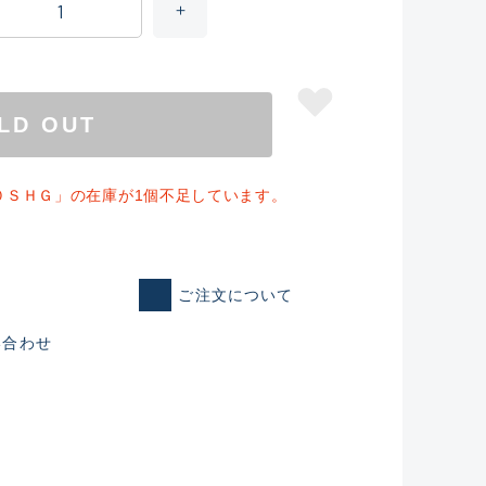
LD OUT
０ＳＨＧ」の在庫が1個不足しています。
ご注文について
仕入れた未使用
い合わせ
いるものも含む