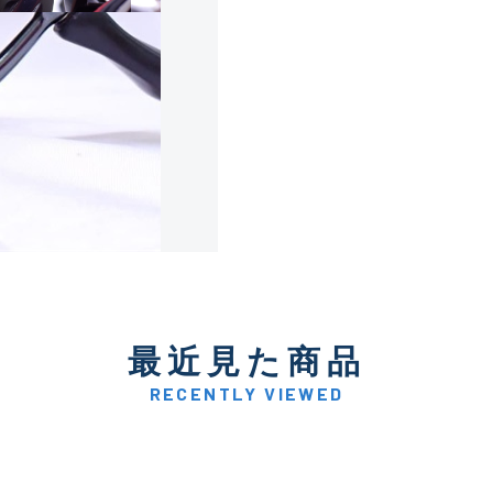
使用感や傷は少なく比較的
B+
使用感や傷はあるが全体的
B
使用感や傷のある一般的な
C
かなり使用感があり、全体
最近見た商品
C-
い品
RECENTLY VIEWED
著しく状態が悪いが使用は
D
品も含む