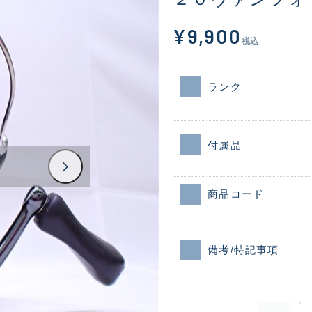
¥9,900
税込
ランク
付属品
商品コード
備考/特記事項