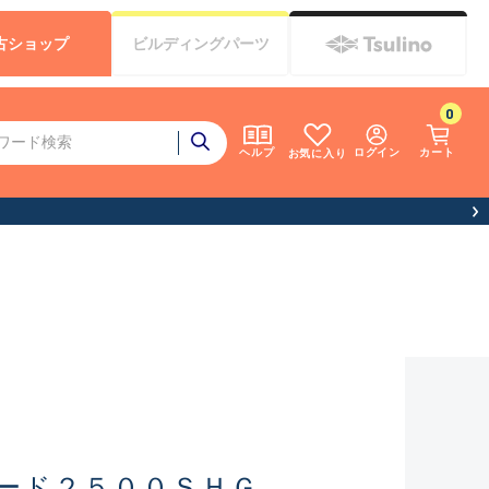
古
ショップ
ビルディング
パーツ
0
ログイン
カート
ヘルプ
お気に入り
期間休業について）
ード２５００ＳＨＧ