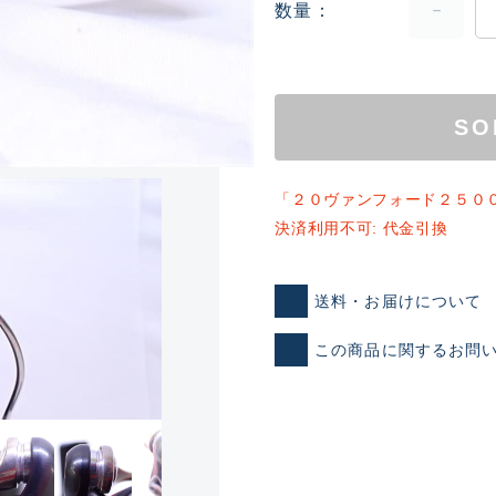
数量
SO
「２０ヴァンフォード２５０
決済利用不可: 代金引換
ランクとは？
送料・お届けについて
新古品（メーカー問屋から
この商品に関するお問
品）
SA
※店頭展示時の置き傷が付いて
傷が極めて少ない極上品
A