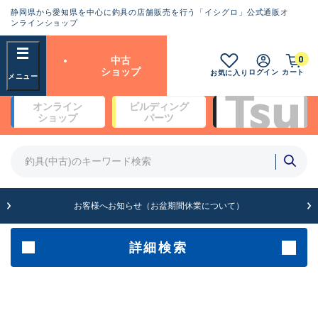
静岡県から愛知県を中心に釣具の店舗販売を行う「イシグロ」公式通販オ
ランクとは？
ンラインショップ
フリーワード
0
中古
SA
ショップ
ログイン
カート
お気に入り
新古品（メーカー問屋から仕
オンライン
ビルディング
入れた未使用品）
良
ショップ
パーツ
商品カテゴリ
※店頭展示時の置き傷が付いている
ものも含む
竿・ルアーロッド(5)
竿・ルアーロッド(64425)
リール・カスタムパーツ(35767)
A
ルアー・エギ(1812)
お客様へお知らせ（お盆期間休業について）
傷が極めて少ない極上品
その他・雑品(1066)
メーカー
詳細検索
B+
使用感や傷は少なく比較的美
店舗
品