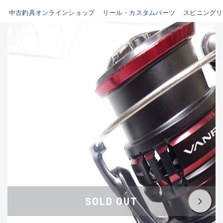
イシグロ鳴海店
中古釣具オンラインショップ
リール・カスタムパーツ
スピニングリ
B
イシグロフレスポ鈴鹿店
使用感や傷はあるが全体的に
イシグロ津高茶屋店
綺麗な良品
イシグロ西春店
C
イシグロカインズモール彦根店
使用感や傷のある一般的な中
イシグロ中川かの里店
古品
イシグロ静岡中吉田店
C-
イシグロ名東引山店
かなり使用感があり、全体的
イシグロ豊田店
に目立つ傷が多い品
イシグロ豊橋向山店
イシグロ岐阜店
D
SOLD OUT
イシグロ高林店
著しく状態が悪いが使用はで