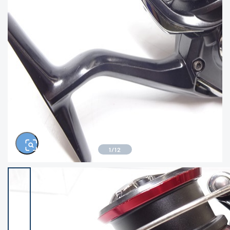
きるもの、改造品も含む
悪
イシグロ西尾店
イシグロ三河安城店
※ルアー、エギ、雑品、その他につきましては
ランク表記はございません。 状態は写真にて
ご確認ください。
イシグロ半田店
イシグロ岡崎若松店
イシグロ岡崎大樹寺店
イシグロ焼津店
イシグロ掛川店
イシグロ沼津店
1
/
12
イシグロ駿東柿田川店
イシグロ豊川店
イシグロ磐田店
イシグロ富士店