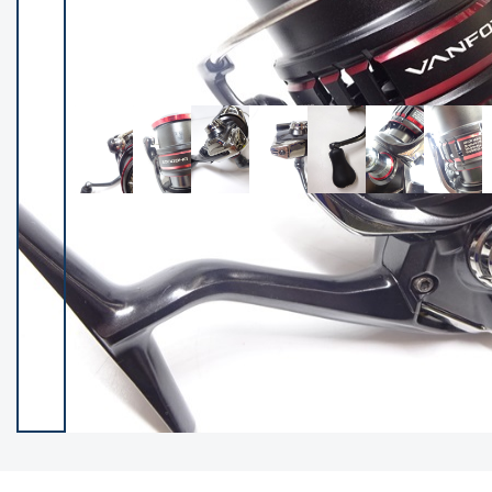
イシグロ御殿場店
イシグロ伊東店
ランク
(102528)
SA
(2966)
A
(17340)
B+
(12322)
B
(22007)
C
(38874)
C-
(5167)
D
(2205)
ランクについて