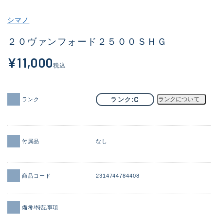
その他
シマノ
新商品
(2091)
２０ヴァンフォード２５００ＳＨＧ
おすすめ
(177)
¥11,000
税込
値下げ品
(14299)
OH済
(943)
C
ランク
ランクについて
ランク
DCチェック済
(1339)
在庫有のみ
(21944)
付属品
なし
価格
商品コード
2314744784408
この条件で検索する
備考/特記事項