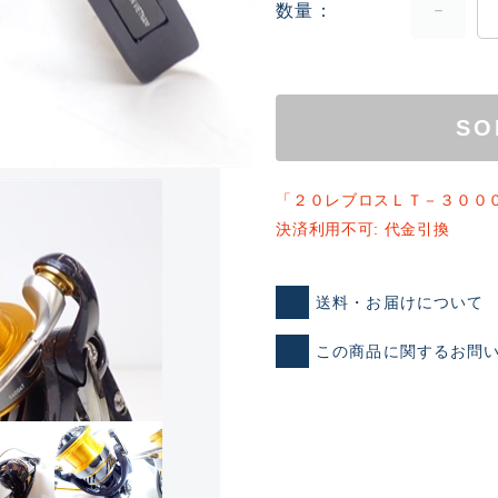
数量
SO
「２０レブロスＬＴ－３００
決済利用不可: 代金引換
ランクとは？
送料・お届けについて
新古品（メーカー問屋から
この商品に関するお問
品）
SA
※店頭展示時の置き傷が付いて
傷が極めて少ない極上品
A