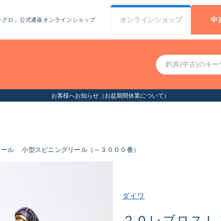
オンライン
ショップ
中
シグロ」公式通販オンラインショップ
お客様へお知らせ（お盆期間休業について）
リール
小型スピニングリール（～３０００番）
ダイワ
２０レブロスＬ