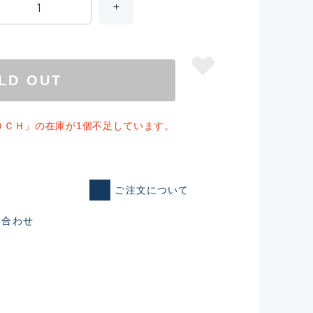
LD OUT
０ＣＨ」の在庫が1個不足しています。
ご注文について
仕入れた未使用
い合わせ
いるものも含む