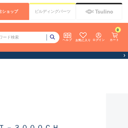
古
ショップ
ビルディング
パーツ
0
ログイン
カート
ヘルプ
お気に入り
Ｔ－３０００ＣＨ