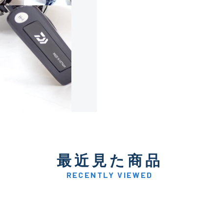
使用感や傷は少なく比較的
B+
使用感や傷はあるが全体的
B
使用感や傷のある一般的な
C
かなり使用感があり、全体
最近見た商品
C-
い品
RECENTLY VIEWED
著しく状態が悪いが使用は
D
品も含む