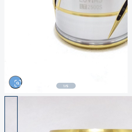
きるもの、改造品も含む
悪
イシグロ西尾店
イシグロ三河安城店
※ルアー、エギ、雑品、その他につきましては
ランク表記はございません。 状態は写真にて
ご確認ください。
イシグロ岡崎大樹寺店
イシグロ半田店
イシグロ岡崎若松店
イシグロ焼津店
イシグロ掛川店
イシグロ沼津店
1
/
5
イシグロ駿東柿田川店
イシグロ豊川店
イシグロ磐田店
イシグロ富士店