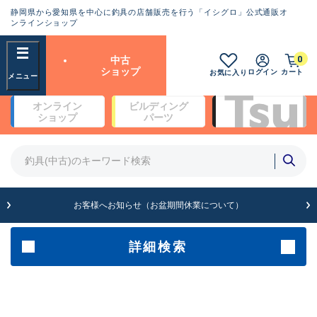
静岡県から愛知県を中心に釣具の店舗販売を行う「イシグロ」公式通販オ
ランクとは？
ンラインショップ
フリーワード
0
中古
SA
ショップ
ログイン
カート
お気に入り
新古品（メーカー問屋から仕
オンライン
ビルディング
入れた未使用品）
良
ショップ
パーツ
商品カテゴリ
※店頭展示時の置き傷が付いている
ものも含む
竿・ルアーロッド(4)
竿・ルアーロッド(64190)
リール・カスタムパーツ(35604)
A
ルアー・エギ(1807)
お客様へお知らせ（お盆期間休業について）
傷が極めて少ない極上品
その他・雑品(1061)
メーカー
詳細検索
B+
使用感や傷は少なく比較的美
店舗
品