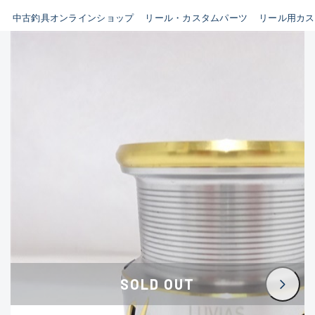
イシグロ鳴海店
中古釣具オンラインショップ
リール・カスタムパーツ
リール用カス
B
イシグロフレスポ鈴鹿店
使用感や傷はあるが全体的に
イシグロ津高茶屋店
綺麗な良品
イシグロ西春店
C
イシグロ中川かの里店
使用感や傷のある一般的な中
イシグロカインズモール彦根店
古品
イシグロ静岡中吉田店
C-
イシグロ名東引山店
かなり使用感があり、全体的
イシグロ豊田店
に目立つ傷が多い品
イシグロ豊橋向山店
イシグロ岐阜店
D
SOLD OUT
イシグロ高林店
著しく状態が悪いが使用はで