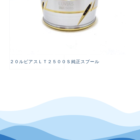
２０ルビアスＬＴ２５００Ｓ純正スプール