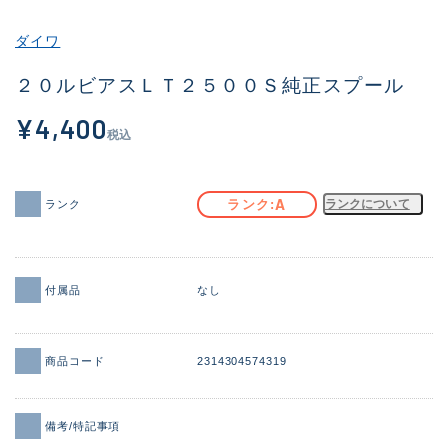
その他
ダイワ
新商品
(1851)
２０ルビアスＬＴ２５００Ｓ純正スプール
おすすめ
(160)
¥4,400
税込
値下げ品
(14305)
OH済
(933)
A
ランク
ランクについて
ランク
DCチェック済
(1328)
在庫有のみ
(22151)
付属品
なし
価格
商品コード
2314304574319
この条件で検索する
備考/特記事項