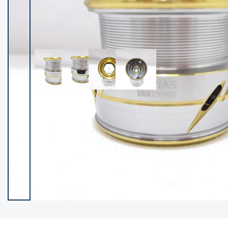
イシグロ御殿場店
イシグロ伊東店
ランク
(102119)
SA
(2946)
A
(17275)
B+
(12268)
B
(21943)
C
(38721)
C-
(5135)
D
(2192)
ランクについて