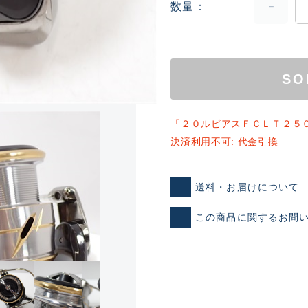
数量
SO
「２０ルビアスＦＣＬＴ２５
決済利用不可: 代金引換
ランクとは？
送料・お届けについて
新古品（メーカー問屋から
この商品に関するお問
品）
SA
※店頭展示時の置き傷が付いて
傷が極めて少ない極上品
A