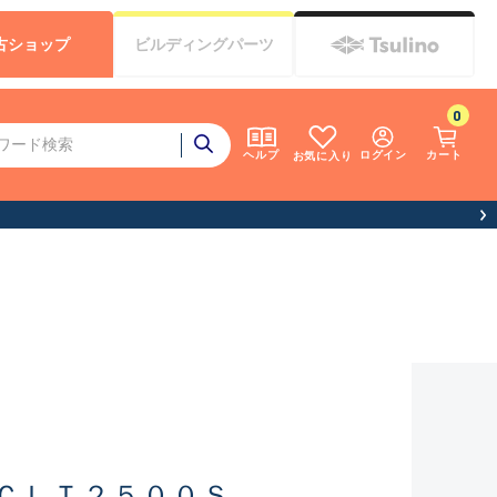
古
ショップ
ビルディング
パーツ
0
ログイン
カート
ヘルプ
お気に入り
ＣＬＴ２５００Ｓ