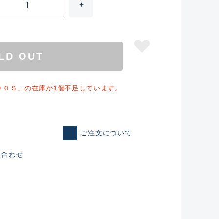
LD OUT
００Ｓ」の在庫が1個不足しています。
ご注文について
仕入れた未使用
い合わせ
いるものも含む