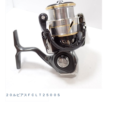
悪
２０ルビアスＦＣＬＴ２５００Ｓ