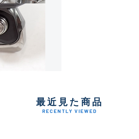
使用感や傷は少なく比較的
B+
使用感や傷はあるが全体的
B
使用感や傷のある一般的な
C
かなり使用感があり、全体
最近見た商品
C-
い品
RECENTLY VIEWED
著しく状態が悪いが使用は
D
品も含む