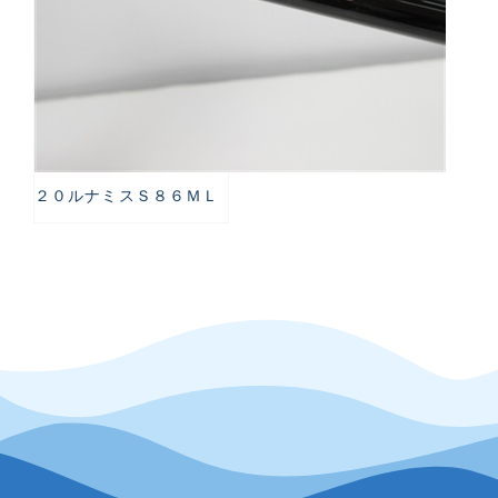
２０ルナミスＳ８６ＭＬ