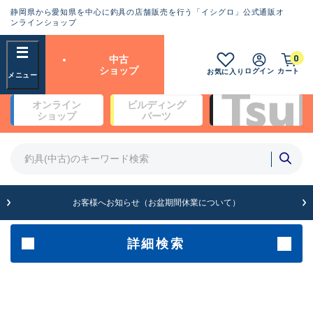
静岡県から愛知県を中心に釣具の店舗販売を行う「イシグロ」公式通販オ
ランクとは？
ンラインショップ
フリーワード
0
中古
SA
ショップ
ログイン
カート
お気に入り
新古品（メーカー問屋から仕
オンライン
ビルディング
入れた未使用品）
良
ショップ
パーツ
商品カテゴリ
※店頭展示時の置き傷が付いている
ものも含む
竿・ルアーロッド(4)
竿・ルアーロッド(64361)
リール・カスタムパーツ(35696)
A
ルアー・エギ(1811)
お客様へお知らせ（お盆期間休業について）
傷が極めて少ない極上品
その他・雑品(1063)
メーカー
詳細検索
B+
使用感や傷は少なく比較的美
店舗
品