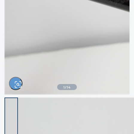
きるもの、改造品も含む
悪
イシグロ西尾店
イシグロ三河安城店
※ルアー、エギ、雑品、その他につきましては
ランク表記はございません。 状態は写真にて
ご確認ください。
イシグロ半田店
イシグロ岡崎大樹寺店
イシグロ岡崎若松店
イシグロ焼津店
イシグロ掛川店
イシグロ沼津店
1
/
14
イシグロ駿東柿田川店
イシグロ豊川店
イシグロ磐田店
イシグロ富士店