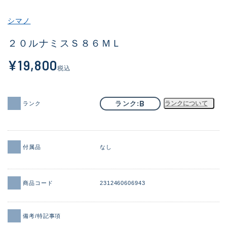
その他
シマノ
新商品
(2045)
２０ルナミスＳ８６ＭＬ
おすすめ
(184)
¥19,800
税込
値下げ品
(14301)
OH済
(936)
B
ランク
ランクについて
ランク
DCチェック済
(1337)
在庫有のみ
(22004)
付属品
なし
価格
商品コード
2312460606943
この条件で検索する
備考/特記事項