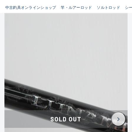
イシグロ鳴海店
中古釣具オンラインショップ
竿・ルアーロッド
ソルトロッド
シ
B
イシグロフレスポ鈴鹿店
使用感や傷はあるが全体的に
イシグロ津高茶屋店
綺麗な良品
イシグロ西春店
C
イシグロ中川かの里店
使用感や傷のある一般的な中
イシグロカインズモール彦根店
古品
イシグロ静岡中吉田店
C-
イシグロ名東引山店
かなり使用感があり、全体的
イシグロ豊田店
に目立つ傷が多い品
イシグロ豊橋向山店
イシグロ岐阜店
D
SOLD OUT
イシグロ高林店
著しく状態が悪いが使用はで