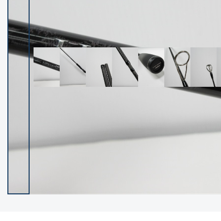
イシグロ御殿場店
イシグロ伊東店
ランク
(102388)
SA
(2953)
A
(17316)
B+
(12299)
B
(21989)
C
(38832)
C-
(5149)
D
(2204)
ランクについて