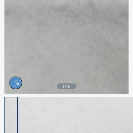
きるもの、改造品も含む
悪
イシグロ西尾店
イシグロ三河安城店
※ルアー、エギ、雑品、その他につきましては
ランク表記はございません。 状態は写真にて
ご確認ください。
イシグロ半田店
イシグロ岡崎大樹寺店
イシグロ岡崎若松店
イシグロ焼津店
イシグロ掛川店
イシグロ沼津店
1
/
18
イシグロ駿東柿田川店
イシグロ豊川店
イシグロ磐田店
イシグロ富士店