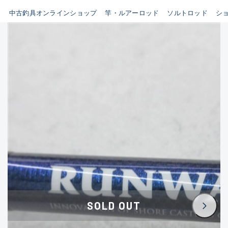
イシグロ鳴海店
中古釣具オンラインショップ
竿・ルアーロッド
ソルトロッド
シ
B
イシグロフレスポ鈴鹿店
使用感や傷はあるが全体的に
イシグロ津高茶屋店
綺麗な良品
イシグロ西春店
C
イシグロ中川かの里店
使用感や傷のある一般的な中
イシグロカインズモール彦根店
古品
イシグロ静岡中吉田店
C-
イシグロ名東引山店
かなり使用感があり、全体的
イシグロ豊田店
に目立つ傷が多い品
イシグロ豊橋向山店
イシグロ岐阜店
D
SOLD OUT
イシグロ高林店
著しく状態が悪いが使用はで