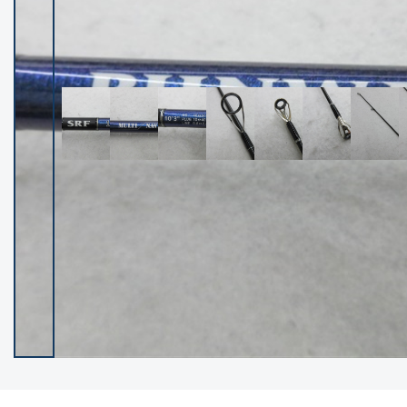
イシグロ御殿場店
イシグロ伊東店
ランク
(102400)
SA
(2953)
A
(17318)
B+
(12301)
B
(21990)
C
(38837)
C-
(5150)
D
(2205)
ランクについて