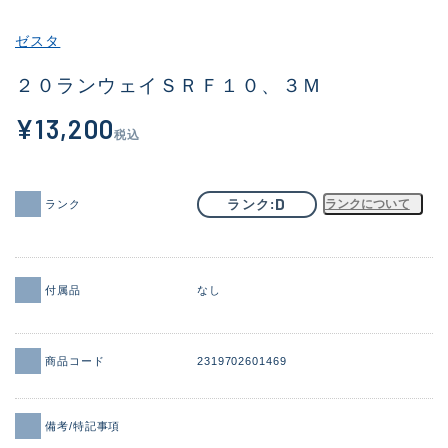
その他
ゼスタ
新商品
(1956)
２０ランウェイＳＲＦ１０、３Ｍ
おすすめ
(164)
¥13,200
税込
値下げ品
(14301)
OH済
(936)
D
ランク
ランクについて
ランク
DCチェック済
(1337)
在庫有のみ
(21983)
付属品
なし
価格
商品コード
2319702601469
この条件で検索する
備考/特記事項