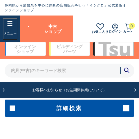
静岡県から愛知県を中心に釣具の店舗販売を行う「イシグロ」公式通販オ
ランクとは？
ンラインショップ
フリーワード
0
中古
SA
ショップ
ログイン
カート
お気に入り
新古品（メーカー問屋から仕
オンライン
ビルディング
入れた未使用品）
良
ショップ
パーツ
商品カテゴリ
※店頭展示時の置き傷が付いている
ものも含む
竿・ルアーロッド(4)
竿・ルアーロッド(64369)
リール・カスタムパーツ(35700)
A
ルアー・エギ(1811)
お客様へお知らせ（お盆期間休業について）
傷が極めて少ない極上品
その他・雑品(1063)
メーカー
詳細検索
B+
使用感や傷は少なく比較的美
店舗
品