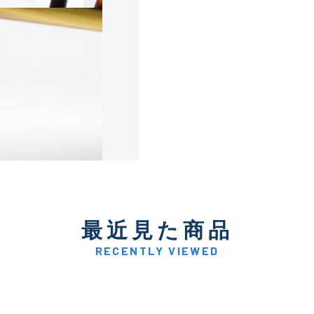
使用感や傷は少なく比較的
B+
使用感や傷はあるが全体的
B
使用感や傷のある一般的な
C
かなり使用感があり、全体
最近見た商品
C-
い品
RECENTLY VIEWED
著しく状態が悪いが使用は
D
品も含む