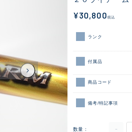
¥30,800
税込
ランク
付属品
商品コード
備考/特記事項
数量