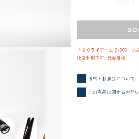
SO
「２０ライアーム 2-500」
決済利用不可: 代金引換
ランクとは？
送料・お届けについて
この商品に関するお問
新古品（メーカー問屋から
品）
SA
※店頭展示時の置き傷が付いて
傷が極めて少ない極上品
A