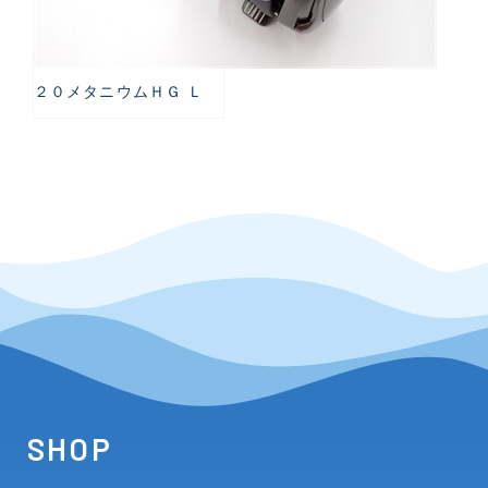
２０メタニウムＨＧ Ｌ
SHOP