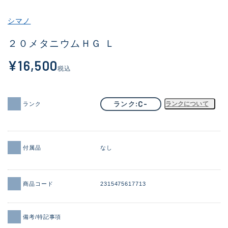
その他
シマノ
新商品
(1975)
２０メタニウムＨＧ Ｌ
おすすめ
(173)
¥16,500
税込
値下げ品
(14305)
OH済
(933)
C-
ランク
ランクについて
ランク
DCチェック済
(1328)
在庫有のみ
(22173)
付属品
なし
価格
商品コード
2315475617713
この条件で検索する
備考/特記事項