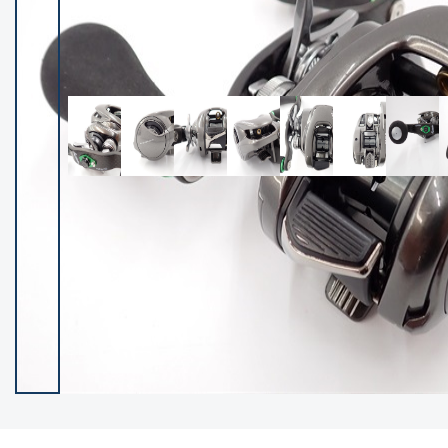
イシグロ御殿場店
イシグロ伊東店
ランク
(102097)
SA
(2940)
A
(17273)
B+
(12267)
B
(21939)
C
(38715)
C-
(5134)
D
(2192)
ランクについて