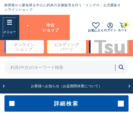
静岡県から愛知県を中心に釣具の店舗販売を行う「イシグロ」公式通販オ
ランクとは？
ンラインショップ
フリーワード
0
中古
SA
ショップ
ログイン
カート
お気に入り
新古品（メーカー問屋から仕
オンライン
ビルディング
入れた未使用品）
良
ショップ
パーツ
商品カテゴリ
※店頭展示時の置き傷が付いている
ものも含む
竿・ルアーロッド(4)
竿・ルアーロッド(64171)
リール・カスタムパーツ(35602)
A
ルアー・エギ(1806)
お客様へお知らせ（お盆期間休業について）
傷が極めて少ない極上品
その他・雑品(1061)
メーカー
詳細検索
B+
使用感や傷は少なく比較的美
店舗
品