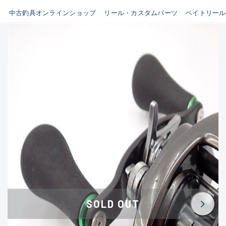
イシグロ鳴海店
中古釣具オンラインショップ
リール・カスタムパーツ
ベイトリール
B
イシグロフレスポ鈴鹿店
使用感や傷はあるが全体的に
イシグロ津高茶屋店
綺麗な良品
イシグロ西春店
C
イシグロ中川かの里店
使用感や傷のある一般的な中
イシグロカインズモール彦根店
古品
イシグロ静岡中吉田店
C-
イシグロ名東引山店
かなり使用感があり、全体的
イシグロ豊田店
に目立つ傷が多い品
イシグロ豊橋向山店
イシグロ岐阜店
D
SOLD OUT
イシグロ高林店
著しく状態が悪いが使用はで