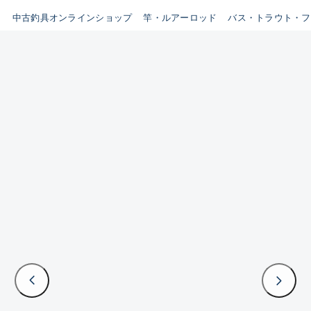
イシグロ鳴海店
中古釣具オンラインショップ
竿・ルアーロッド
バス・トラウト・フ
B
イシグロフレスポ鈴鹿店
使用感や傷はあるが全体的に
イシグロ津高茶屋店
綺麗な良品
イシグロ西春店
C
イシグロカインズモール彦根店
使用感や傷のある一般的な中
イシグロ中川かの里店
古品
イシグロ静岡中吉田店
C-
イシグロ名東引山店
かなり使用感があり、全体的
イシグロ豊田店
に目立つ傷が多い品
イシグロ豊橋向山店
イシグロ岐阜店
D
イシグロ高林店
著しく状態が悪いが使用はで