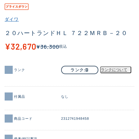
その他
ダイワ
新商品
(1992)
２０ハートランドＨＬ ７２２ＭＲＢ－２０
おすすめ
(179)
¥32,670
¥36,300
税込
値下げ品
(14302)
OH済
(936)
B
ランク
ランクについて
ランク
DCチェック済
(1338)
在庫有のみ
(22036)
価格
付属品
なし
商品コード
2312741948458
この条件で検索する
備考/特記事項