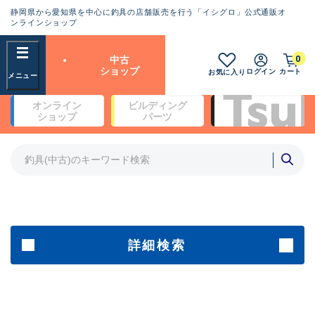
静岡県から愛知県を中心に釣具の店舗販売を行う「イシグロ」公式通販オ
ランクとは？
ンラインショップ
フリーワード
0
中古
SA
ショップ
ログイン
カート
お気に入り
新古品（メーカー問屋から仕
オンライン
ビルディング
入れた未使用品）
良
ショップ
パーツ
商品カテゴリ
※店頭展示時の置き傷が付いている
ものも含む
竿・ルアーロッド(4)
竿・ルアーロッド(64319)
リール・カスタムパーツ(35691)
A
ルアー・エギ(1811)
傷が極めて少ない極上品
その他・雑品(1064)
メーカー
詳細検索
B+
使用感や傷は少なく比較的美
店舗
品