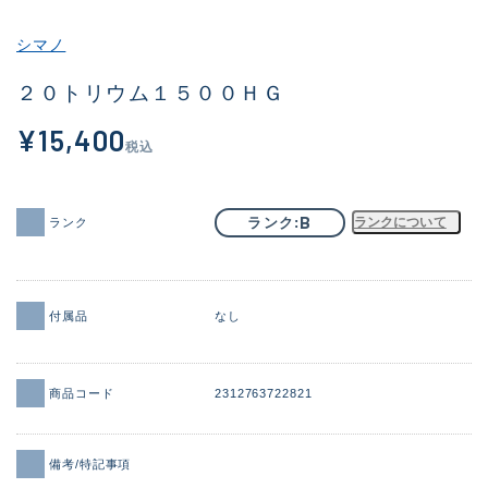
その他
シマノ
新商品
(2059)
２０トリウム１５００ＨＧ
おすすめ
(184)
¥15,400
税込
値下げ品
(14301)
OH済
(936)
B
ランク
ランクについて
ランク
DCチェック済
(1337)
在庫有のみ
(22002)
付属品
なし
価格
商品コード
2312763722821
この条件で検索する
備考/特記事項