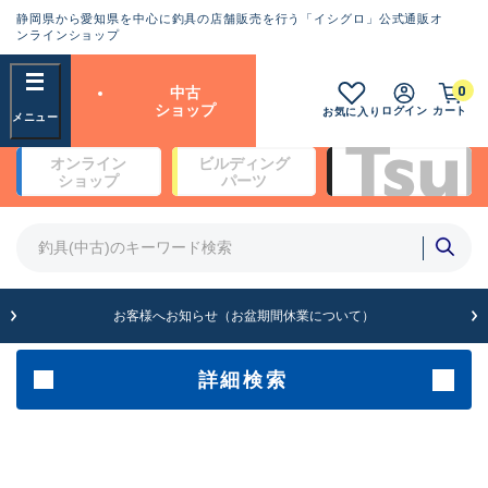
静岡県から愛知県を中心に釣具の店舗販売を行う「イシグロ」公式通販オ
ランクとは？
ンラインショップ
フリーワード
0
中古
SA
ショップ
ログイン
カート
お気に入り
新古品（メーカー問屋から仕
オンライン
ビルディング
入れた未使用品）
良
ショップ
パーツ
商品カテゴリ
※店頭展示時の置き傷が付いている
ものも含む
竿・ルアーロッド(4)
竿・ルアーロッド(64369)
リール・カスタムパーツ(35700)
A
ルアー・エギ(1811)
お客様へお知らせ（お盆期間休業について）
傷が極めて少ない極上品
その他・雑品(1063)
メーカー
詳細検索
B+
使用感や傷は少なく比較的美
店舗
品