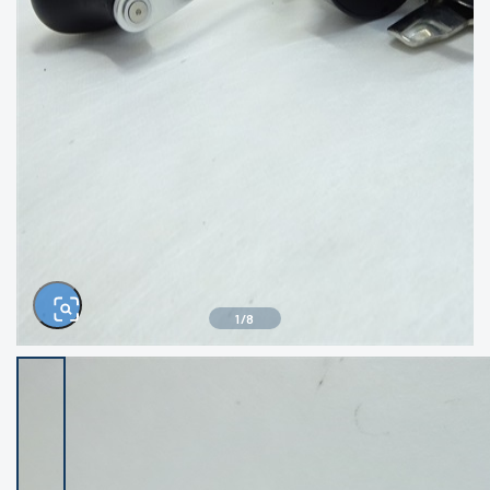
きるもの、改造品も含む
悪
イシグロ西尾店
イシグロ三河安城店
※ルアー、エギ、雑品、その他につきましては
ランク表記はございません。 状態は写真にて
ご確認ください。
イシグロ半田店
イシグロ岡崎大樹寺店
イシグロ岡崎若松店
イシグロ焼津店
イシグロ掛川店
イシグロ沼津店
1
/
8
イシグロ駿東柿田川店
イシグロ豊川店
イシグロ磐田店
イシグロ富士店