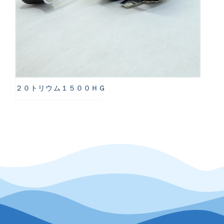
２０トリウム１５００ＨＧ