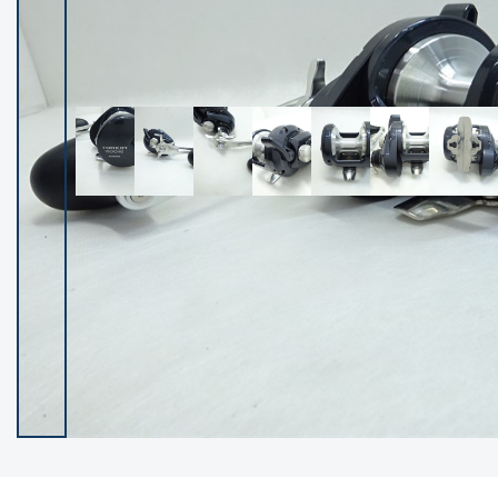
イシグロ御殿場店
イシグロ伊東店
ランク
(102400)
SA
(2953)
A
(17318)
B+
(12301)
B
(21990)
C
(38837)
C-
(5150)
D
(2205)
ランクについて