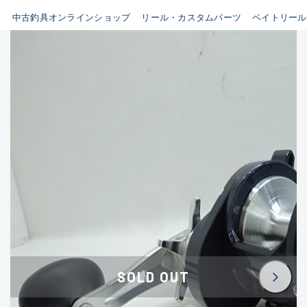
イシグロ鳴海店
中古釣具オンラインショップ
リール・カスタムパーツ
ベイトリール
B
イシグロフレスポ鈴鹿店
使用感や傷はあるが全体的に
イシグロ津高茶屋店
綺麗な良品
イシグロ西春店
C
イシグロ中川かの里店
使用感や傷のある一般的な中
イシグロカインズモール彦根店
古品
イシグロ静岡中吉田店
C-
イシグロ名東引山店
かなり使用感があり、全体的
イシグロ豊田店
に目立つ傷が多い品
イシグロ豊橋向山店
イシグロ岐阜店
D
SOLD OUT
イシグロ高林店
著しく状態が悪いが使用はで