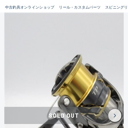
イシグロ鳴海店
中古釣具オンラインショップ
リール・カスタムパーツ
スピニングリ
B
イシグロフレスポ鈴鹿店
使用感や傷はあるが全体的に
イシグロ津高茶屋店
綺麗な良品
イシグロ西春店
C
イシグロ中川かの里店
使用感や傷のある一般的な中
イシグロカインズモール彦根店
古品
イシグロ静岡中吉田店
C-
イシグロ名東引山店
かなり使用感があり、全体的
イシグロ豊田店
に目立つ傷が多い品
イシグロ豊橋向山店
イシグロ岐阜店
D
SOLD OUT
イシグロ高林店
著しく状態が悪いが使用はで