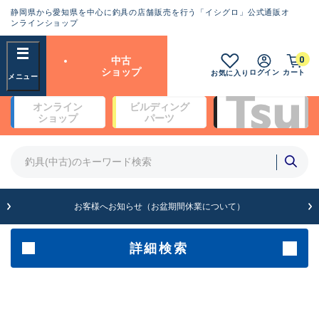
静岡県から愛知県を中心に釣具の店舗販売を行う「イシグロ」公式通販オ
ランクとは？
ンラインショップ
フリーワード
0
中古
SA
ショップ
ログイン
カート
お気に入り
新古品（メーカー問屋から仕
オンライン
ビルディング
入れた未使用品）
良
ショップ
パーツ
商品カテゴリ
※店頭展示時の置き傷が付いている
ものも含む
竿・ルアーロッド(4)
竿・ルアーロッド(64170)
リール・カスタムパーツ(35596)
A
ルアー・エギ(1807)
お客様へお知らせ（お盆期間休業について）
傷が極めて少ない極上品
その他・雑品(1061)
メーカー
詳細検索
B+
使用感や傷は少なく比較的美
店舗
品