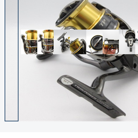
イシグロ御殿場店
イシグロ伊東店
ランク
(102091)
SA
(2940)
A
(17271)
B+
(12265)
B
(21942)
C
(38709)
C-
(5136)
D
(2191)
ランクについて