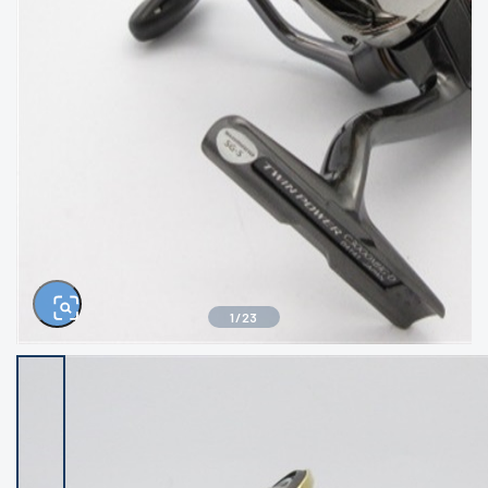
きるもの、改造品も含む
悪
イシグロ西尾店
イシグロ三河安城店
※ルアー、エギ、雑品、その他につきましては
ランク表記はございません。 状態は写真にて
ご確認ください。
イシグロ岡崎大樹寺店
イシグロ半田店
イシグロ岡崎若松店
イシグロ焼津店
イシグロ掛川店
イシグロ沼津店
1
/
23
イシグロ駿東柿田川店
イシグロ豊川店
イシグロ磐田店
イシグロ富士店