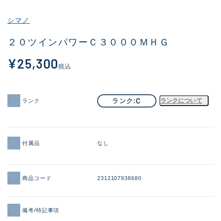
その他
シマノ
新商品
(1960)
２０ツインパワーＣ３０００ＭＨＧ
おすすめ
(170)
¥25,300
税込
値下げ品
(14306)
OH済
(933)
C
ランク
ランクについて
ランク
DCチェック済
(1329)
在庫有のみ
(22173)
付属品
なし
価格
商品コード
2312107938680
この条件で検索する
備考/特記事項