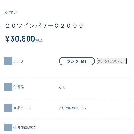
その他
シマノ
新商品
(2044)
２０ツインパワーＣ２０００
おすすめ
(168)
¥30,800
税込
値下げ品
(14300)
OH済
(943)
B+
ランク
ランクについて
ランク
DCチェック済
(1338)
在庫有のみ
(21968)
付属品
なし
価格
商品コード
2312963955036
この条件で検索する
備考/特記事項