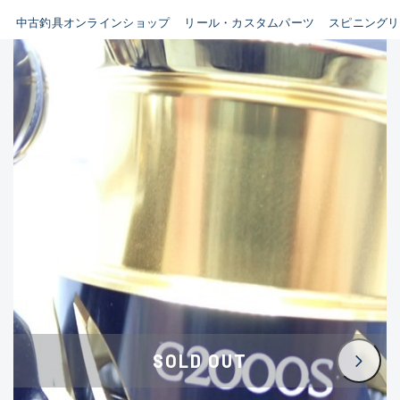
イシグロ鳴海店
中古釣具オンラインショップ
リール・カスタムパーツ
スピニングリ
B
イシグロフレスポ鈴鹿店
使用感や傷はあるが全体的に
イシグロ津高茶屋店
綺麗な良品
イシグロ西春店
C
イシグロカインズモール彦根店
使用感や傷のある一般的な中
イシグロ中川かの里店
古品
イシグロ静岡中吉田店
C-
イシグロ名東引山店
かなり使用感があり、全体的
イシグロ豊田店
に目立つ傷が多い品
イシグロ豊橋向山店
イシグロ岐阜店
D
SOLD OUT
イシグロ高林店
著しく状態が悪いが使用はで