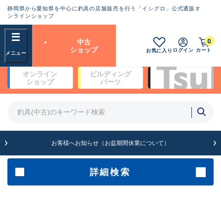
静岡県から愛知県を中心に釣具の店舗販売を行う「イシグロ」公式通販オ
ランクとは？
ンラインショップ
フリーワード
0
中古
SA
ショップ
ログイン
カート
お気に入り
新古品（メーカー問屋から仕
オンライン
ビルディング
入れた未使用品）
良
ショップ
パーツ
商品カテゴリ
※店頭展示時の置き傷が付いている
ものも含む
竿・ルアーロッド(5)
竿・ルアーロッド(64396)
リール・カスタムパーツ(35755)
A
ルアー・エギ(1813)
お客様へお知らせ（お盆期間休業について）
傷が極めて少ない極上品
その他・雑品(1065)
メーカー
詳細検索
B+
使用感や傷は少なく比較的美
店舗
品