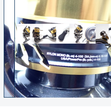
イシグロ御殿場店
イシグロ伊東店
ランク
(102487)
SA
(2957)
A
(17335)
B+
(12315)
B
(22004)
C
(38863)
C-
(5162)
D
(2205)
ランクについて