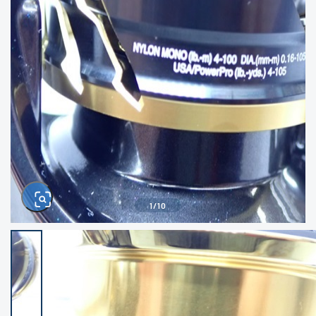
きるもの、改造品も含む
悪
イシグロ西尾店
イシグロ三河安城店
※ルアー、エギ、雑品、その他につきましては
ランク表記はございません。 状態は写真にて
ご確認ください。
イシグロ半田店
イシグロ岡崎大樹寺店
イシグロ岡崎若松店
イシグロ焼津店
イシグロ掛川店
イシグロ沼津店
1
/
10
イシグロ駿東柿田川店
イシグロ豊川店
イシグロ富士店
イシグロ磐田店