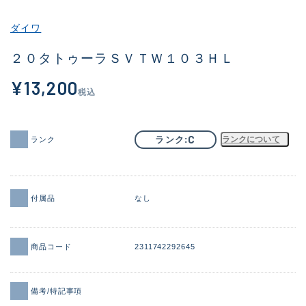
その他
ダイワ
新商品
(1974)
２０タトゥーラＳＶＴＷ１０３ＨＬ
おすすめ
(173)
¥13,200
税込
値下げ品
(14303)
OH済
(936)
C
ランク
ランクについて
ランク
DCチェック済
(1336)
在庫有のみ
(22082)
付属品
なし
価格
商品コード
2311742292645
この条件で検索する
備考/特記事項