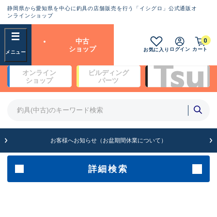
静岡県から愛知県を中心に釣具の店舗販売を行う「イシグロ」公式通販オ
ランクとは？
ンラインショップ
フリーワード
0
中古
SA
ショップ
ログイン
カート
お気に入り
新古品（メーカー問屋から仕
オンライン
ビルディング
入れた未使用品）
良
ショップ
パーツ
商品カテゴリ
※店頭展示時の置き傷が付いている
ものも含む
竿・ルアーロッド(4)
竿・ルアーロッド(64262)
リール・カスタムパーツ(35650)
A
ルアー・エギ(1807)
お客様へお知らせ（お盆期間休業について）
傷が極めて少ない極上品
その他・雑品(1061)
メーカー
詳細検索
B+
使用感や傷は少なく比較的美
店舗
品