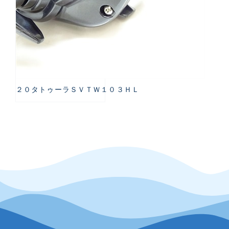
２０タトゥーラＳＶＴＷ１０３ＨＬ