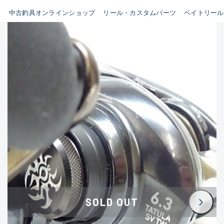
イシグロ鳴海店
中古釣具オンラインショップ
リール・カスタムパーツ
ベイトリール
B
イシグロフレスポ鈴鹿店
使用感や傷はあるが全体的に
イシグロ津高茶屋店
綺麗な良品
イシグロ西春店
C
イシグロカインズモール彦根店
使用感や傷のある一般的な中
イシグロ中川かの里店
古品
イシグロ静岡中吉田店
C-
イシグロ名東引山店
かなり使用感があり、全体的
イシグロ豊田店
に目立つ傷が多い品
イシグロ豊橋向山店
イシグロ岐阜店
D
SOLD OUT
イシグロ高林店
著しく状態が悪いが使用はで