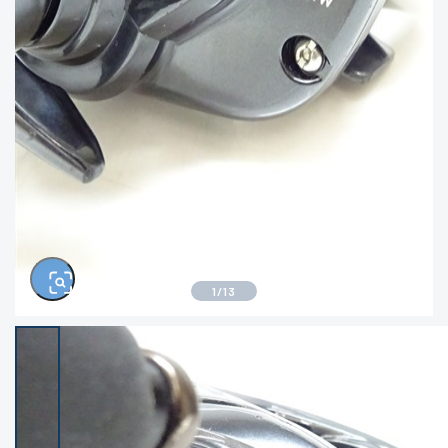
きるもの、改造品も含む
悪
イシグロ西尾店
イシグロ三河安城店
※ルアー、エギ、雑品、その他につきましては
ランク表記はございません。 状態は写真にて
ご確認ください。
イシグロ岡崎大樹寺店
イシグロ半田店
イシグロ岡崎若松店
イシグロ焼津店
イシグロ掛川店
イシグロ沼津店
1
/
13
イシグロ駿東柿田川店
イシグロ豊川店
イシグロ磐田店
イシグロ富士店