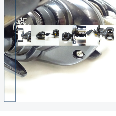
イシグロ御殿場店
イシグロ伊東店
ランク
(102237)
SA
(2950)
A
(17300)
B+
(12281)
B
(21962)
C
(38766)
C-
(5142)
D
(2197)
ランクについて