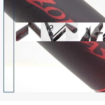
イシグロ御殿場店
イシグロ伊東店
ランク
(102119)
SA
(2946)
A
(17275)
B+
(12268)
B
(21943)
C
(38721)
C-
(5135)
D
(2192)
ランクについて