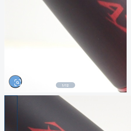
きるもの、改造品も含む
悪
イシグロ西尾店
イシグロ三河安城店
※ルアー、エギ、雑品、その他につきましては
ランク表記はございません。 状態は写真にて
ご確認ください。
イシグロ岡崎大樹寺店
イシグロ半田店
イシグロ岡崎若松店
イシグロ焼津店
イシグロ掛川店
イシグロ沼津店
1
/
12
イシグロ駿東柿田川店
イシグロ豊川店
イシグロ磐田店
イシグロ富士店