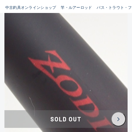
イシグロ鳴海店
中古釣具オンラインショップ
竿・ルアーロッド
バス・トラウト・フ
B
イシグロフレスポ鈴鹿店
使用感や傷はあるが全体的に
イシグロ津高茶屋店
綺麗な良品
イシグロ西春店
C
イシグロ中川かの里店
使用感や傷のある一般的な中
イシグロカインズモール彦根店
古品
イシグロ静岡中吉田店
C-
イシグロ名東引山店
かなり使用感があり、全体的
イシグロ豊田店
に目立つ傷が多い品
イシグロ豊橋向山店
イシグロ岐阜店
D
SOLD OUT
イシグロ高林店
著しく状態が悪いが使用はで