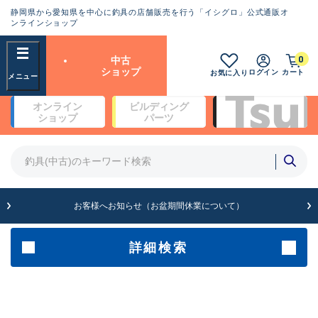
静岡県から愛知県を中心に釣具の店舗販売を行う「イシグロ」公式通販オ
ランクとは？
ンラインショップ
フリーワード
0
中古
SA
ショップ
ログイン
カート
お気に入り
新古品（メーカー問屋から仕
オンライン
ビルディング
入れた未使用品）
良
ショップ
パーツ
商品カテゴリ
※店頭展示時の置き傷が付いている
ものも含む
竿・ルアーロッド(4)
竿・ルアーロッド(64190)
リール・カスタムパーツ(35604)
A
ルアー・エギ(1807)
お客様へお知らせ（お盆期間休業について）
傷が極めて少ない極上品
その他・雑品(1061)
メーカー
詳細検索
B+
使用感や傷は少なく比較的美
店舗
品