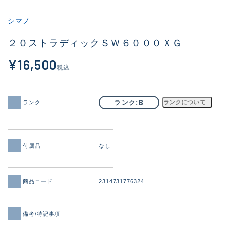
その他
シマノ
新商品
(2084)
２０ストラディックＳＷ６０００ＸＧ
おすすめ
(170)
¥16,500
税込
値下げ品
(14299)
OH済
(943)
B
ランク
ランクについて
ランク
DCチェック済
(1338)
在庫有のみ
(21969)
付属品
なし
価格
商品コード
2314731776324
この条件で検索する
備考/特記事項