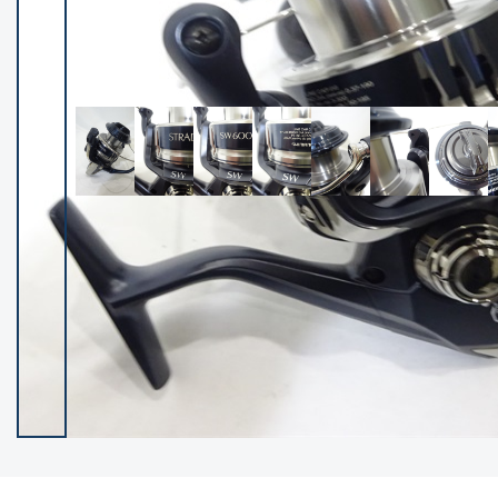
イシグロ御殿場店
イシグロ伊東店
ランク
(102523)
SA
(2966)
A
(17340)
B+
(12320)
B
(22008)
C
(38873)
C-
(5164)
D
(2205)
ランクについて