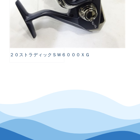
２０ストラディックＳＷ６０００ＸＧ