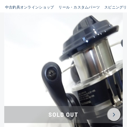
イシグロ鳴海店
中古釣具オンラインショップ
リール・カスタムパーツ
スピニングリ
B
イシグロフレスポ鈴鹿店
使用感や傷はあるが全体的に
イシグロ津高茶屋店
綺麗な良品
イシグロ西春店
C
イシグロカインズモール彦根店
使用感や傷のある一般的な中
イシグロ中川かの里店
古品
イシグロ静岡中吉田店
C-
イシグロ名東引山店
かなり使用感があり、全体的
イシグロ豊田店
に目立つ傷が多い品
イシグロ豊橋向山店
イシグロ岐阜店
D
SOLD OUT
イシグロ高林店
著しく状態が悪いが使用はで