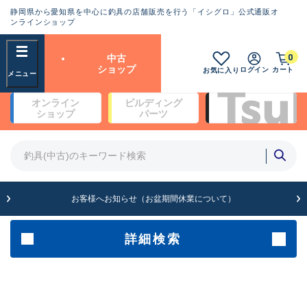
静岡県から愛知県を中心に釣具の店舗販売を行う「イシグロ」公式通販オ
ランクとは？
ンラインショップ
フリーワード
0
中古
SA
ショップ
ログイン
カート
お気に入り
新古品（メーカー問屋から仕
オンライン
ビルディング
入れた未使用品）
良
ショップ
パーツ
商品カテゴリ
※店頭展示時の置き傷が付いている
ものも含む
竿・ルアーロッド(5)
竿・ルアーロッド(64422)
リール・カスタムパーツ(35765)
A
ルアー・エギ(1812)
お客様へお知らせ（お盆期間休業について）
傷が極めて少ない極上品
その他・雑品(1066)
メーカー
詳細検索
B+
使用感や傷は少なく比較的美
店舗
品