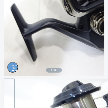
きるもの、改造品も含む
悪
イシグロ西尾店
イシグロ三河安城店
※ルアー、エギ、雑品、その他につきましては
ランク表記はございません。 状態は写真にて
ご確認ください。
イシグロ半田店
イシグロ岡崎若松店
イシグロ岡崎大樹寺店
イシグロ焼津店
イシグロ掛川店
イシグロ沼津店
1
/
16
イシグロ駿東柿田川店
イシグロ豊川店
イシグロ磐田店
イシグロ富士店