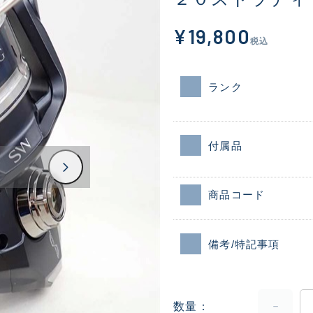
¥19,800
税込
ランク
付属品
商品コード
備考/特記事項
数量