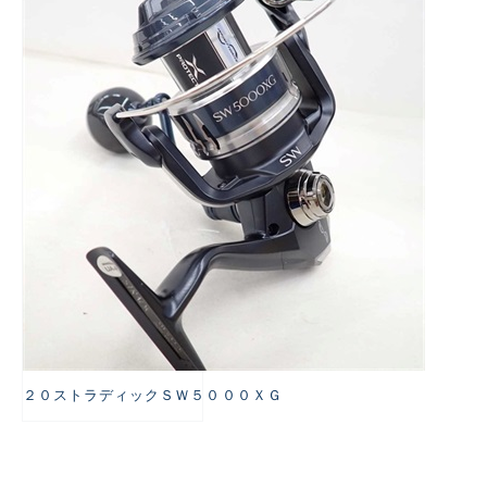
悪
２０ストラディックＳＷ５０００ＸＧ