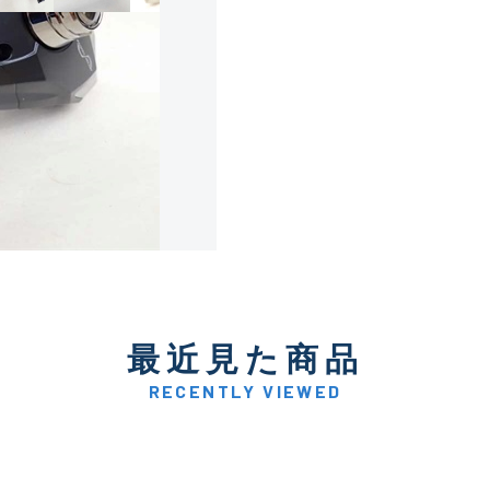
使用感や傷は少なく比較的
B+
使用感や傷はあるが全体的
B
使用感や傷のある一般的な
C
かなり使用感があり、全体
最近見た商品
C-
い品
RECENTLY VIEWED
著しく状態が悪いが使用は
D
品も含む