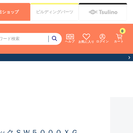
古
ショップ
ビルディング
パーツ
0
ログイン
カート
ヘルプ
お気に入り
ックＳＷ５０００ＸＧ