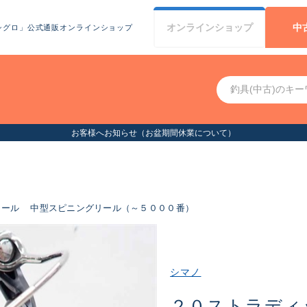
オンライン
ショップ
中
シグロ」公式通販オンラインショップ
お客様へお知らせ（お盆期間休業について）
リール
中型スピニングリール（～５０００番）
シマノ
２０ストラディ