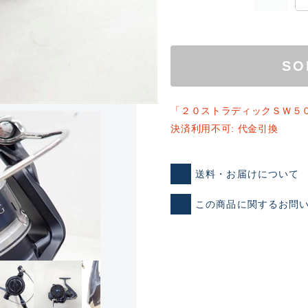
SO
「２０ストラディックＳＷ５
決済利用不可: 代金引換
ランクとは？
送料・お届けについて
この商品に関するお問
新古品（メーカー問屋から
品）
SA
※店頭展示時の置き傷が付いて
傷が極めて少ない極上品
A