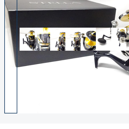
イシグロ御殿場店
イシグロ伊東店
ランク
(102400)
SA
(2953)
A
(17318)
B+
(12301)
B
(21990)
C
(38837)
C-
(5150)
D
(2205)
ランクについて