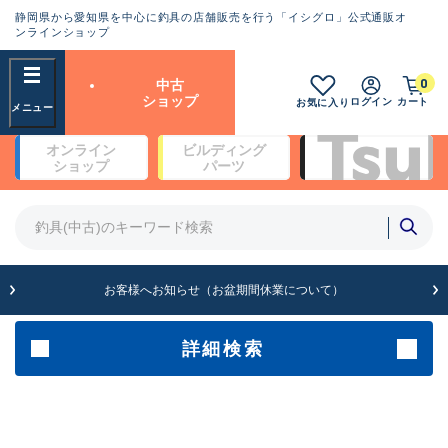
静岡県から愛知県を中心に釣具の店舗販売を行う「イシグロ」公式通販オ
ランクとは？
ンラインショップ
フリーワード
0
中古
SA
ショップ
ログイン
カート
お気に入り
新古品（メーカー問屋から仕
オンライン
ビルディング
入れた未使用品）
良
ショップ
パーツ
商品カテゴリ
※店頭展示時の置き傷が付いている
ものも含む
竿・ルアーロッド(4)
竿・ルアーロッド(64369)
リール・カスタムパーツ(35700)
A
ルアー・エギ(1811)
お客様へお知らせ（お盆期間休業について）
傷が極めて少ない極上品
その他・雑品(1063)
メーカー
詳細検索
B+
使用感や傷は少なく比較的美
店舗
品