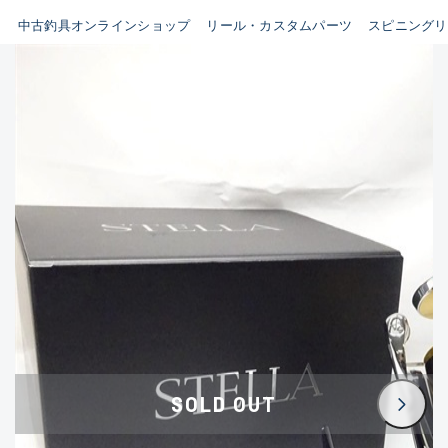
イシグロ鳴海店
中古釣具オンラインショップ
リール・カスタムパーツ
スピニングリ
B
イシグロフレスポ鈴鹿店
使用感や傷はあるが全体的に
イシグロ津高茶屋店
綺麗な良品
イシグロ西春店
C
イシグロ中川かの里店
使用感や傷のある一般的な中
イシグロカインズモール彦根店
古品
イシグロ静岡中吉田店
C-
イシグロ名東引山店
かなり使用感があり、全体的
イシグロ豊田店
に目立つ傷が多い品
イシグロ豊橋向山店
イシグロ岐阜店
D
SOLD OUT
イシグロ高林店
著しく状態が悪いが使用はで