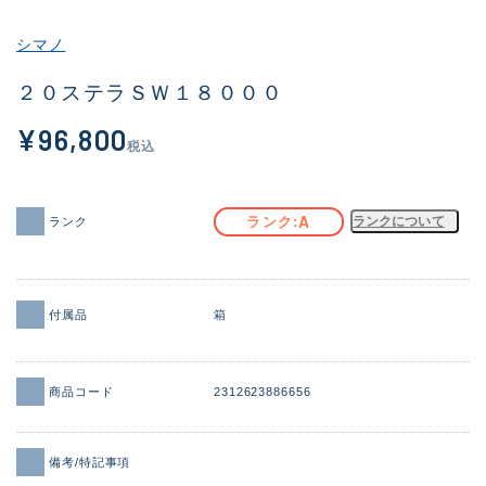
その他
シマノ
新商品
(2059)
２０ステラＳＷ１８０００
おすすめ
(184)
¥96,800
税込
値下げ品
(14301)
OH済
(936)
A
ランク
ランクについて
ランク
DCチェック済
(1337)
在庫有のみ
(21994)
付属品
箱
価格
商品コード
2312623886656
この条件で検索する
備考/特記事項