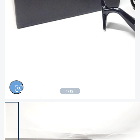
きるもの、改造品も含む
悪
イシグロ西尾店
イシグロ三河安城店
※ルアー、エギ、雑品、その他につきましては
ランク表記はございません。 状態は写真にて
ご確認ください。
イシグロ半田店
イシグロ岡崎大樹寺店
イシグロ岡崎若松店
イシグロ焼津店
イシグロ掛川店
イシグロ沼津店
1
/
12
イシグロ駿東柿田川店
イシグロ磐田店
イシグロ豊川店
イシグロ富士店