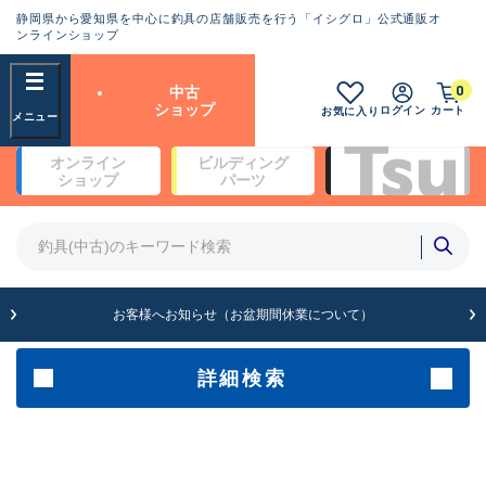
静岡県から愛知県を中心に釣具の店舗販売を行う「イシグロ」公式通販オ
ランクとは？
ンラインショップ
フリーワード
0
中古
SA
ショップ
ログイン
カート
お気に入り
新古品（メーカー問屋から仕
オンライン
ビルディング
入れた未使用品）
良
ショップ
パーツ
商品カテゴリ
※店頭展示時の置き傷が付いている
ものも含む
竿・ルアーロッド(4)
竿・ルアーロッド(64361)
リール・カスタムパーツ(35696)
A
ルアー・エギ(1811)
お客様へお知らせ（お盆期間休業について）
傷が極めて少ない極上品
その他・雑品(1063)
メーカー
詳細検索
B+
使用感や傷は少なく比較的美
店舗
品