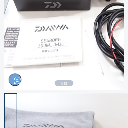
きるもの、改造品も含む
悪
イシグロ西尾店
イシグロ三河安城店
※ルアー、エギ、雑品、その他につきましては
ランク表記はございません。 状態は写真にて
ご確認ください。
イシグロ半田店
イシグロ岡崎大樹寺店
イシグロ岡崎若松店
イシグロ焼津店
イシグロ掛川店
イシグロ沼津店
1
/
12
イシグロ駿東柿田川店
イシグロ豊川店
イシグロ磐田店
イシグロ富士店