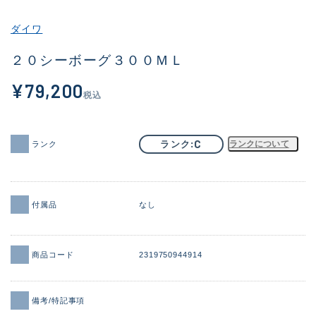
その他
ダイワ
新商品
(2045)
２０シーボーグ３００ＭＬ
おすすめ
(184)
¥79,200
税込
値下げ品
(14301)
OH済
(936)
C
ランク
ランクについて
ランク
DCチェック済
(1337)
在庫有のみ
(22004)
付属品
なし
価格
商品コード
2319750944914
この条件で検索する
備考/特記事項