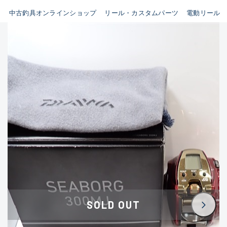
イシグロ鳴海店
中古釣具オンラインショップ
リール・カスタムパーツ
電動リール
B
イシグロフレスポ鈴鹿店
使用感や傷はあるが全体的に
イシグロ津高茶屋店
綺麗な良品
イシグロ西春店
C
イシグロ中川かの里店
使用感や傷のある一般的な中
イシグロカインズモール彦根店
古品
イシグロ静岡中吉田店
C-
イシグロ名東引山店
かなり使用感があり、全体的
イシグロ豊田店
に目立つ傷が多い品
イシグロ豊橋向山店
イシグロ岐阜店
D
SOLD OUT
イシグロ高林店
著しく状態が悪いが使用はで