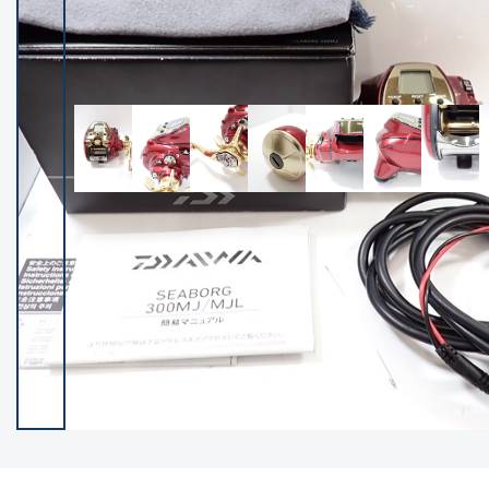
イシグロ御殿場店
イシグロ伊東店
ランク
(102388)
SA
(2953)
A
(17316)
B+
(12299)
B
(21989)
C
(38832)
C-
(5149)
D
(2204)
ランクについて