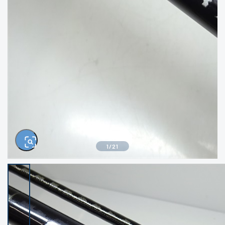
きるもの、改造品も含む
悪
イシグロ西尾店
イシグロ三河安城店
※ルアー、エギ、雑品、その他につきましては
ランク表記はございません。 状態は写真にて
ご確認ください。
イシグロ半田店
イシグロ岡崎若松店
イシグロ岡崎大樹寺店
イシグロ焼津店
イシグロ掛川店
イシグロ沼津店
1
/
21
イシグロ駿東柿田川店
イシグロ豊川店
イシグロ磐田店
イシグロ富士店