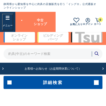
静岡県から愛知県を中心に釣具の店舗販売を行う「イシグロ」公式通販オ
ランクとは？
ンラインショップ
フリーワード
0
中古
SA
ショップ
ログイン
カート
お気に入り
新古品（メーカー問屋から仕
オンライン
ビルディング
入れた未使用品）
良
ショップ
パーツ
商品カテゴリ
※店頭展示時の置き傷が付いている
ものも含む
竿・ルアーロッド(5)
竿・ルアーロッド(64424)
リール・カスタムパーツ(35767)
A
ルアー・エギ(1812)
お客様へお知らせ（お盆期間休業について）
傷が極めて少ない極上品
その他・雑品(1066)
メーカー
詳細検索
B+
使用感や傷は少なく比較的美
店舗
品