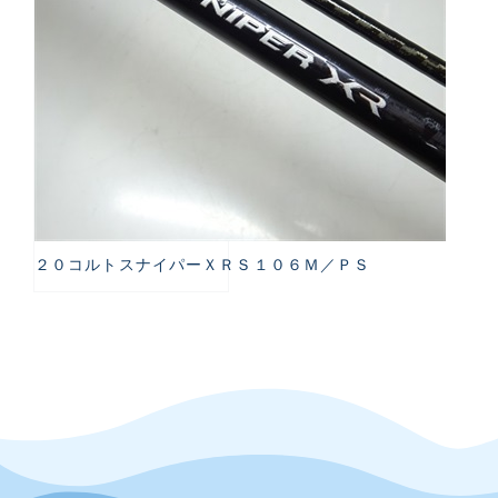
２０コルトスナイパーＸＲＳ１０６Ｍ／ＰＳ