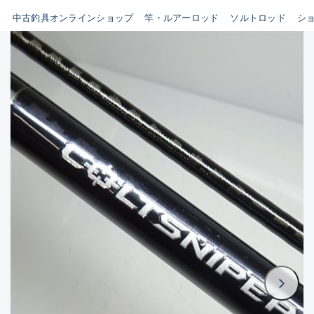
イシグロ鳴海店
中古釣具オンラインショップ
竿・ルアーロッド
ソルトロッド
シ
B
イシグロフレスポ鈴鹿店
使用感や傷はあるが全体的に
イシグロ津高茶屋店
綺麗な良品
イシグロ西春店
C
イシグロカインズモール彦根店
使用感や傷のある一般的な中
イシグロ中川かの里店
古品
イシグロ静岡中吉田店
C-
イシグロ名東引山店
かなり使用感があり、全体的
イシグロ豊田店
に目立つ傷が多い品
イシグロ豊橋向山店
イシグロ岐阜店
D
イシグロ高林店
著しく状態が悪いが使用はで