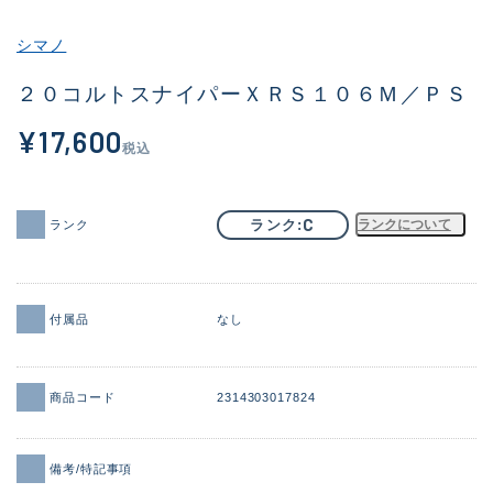
その他
シマノ
新商品
(2091)
２０コルトスナイパーＸＲＳ１０６Ｍ／ＰＳ
おすすめ
(177)
¥17,600
税込
値下げ品
(14299)
OH済
(943)
C
ランク
ランクについて
ランク
DCチェック済
(1339)
在庫有のみ
(21944)
付属品
なし
価格
商品コード
2314303017824
この条件で検索する
備考/特記事項