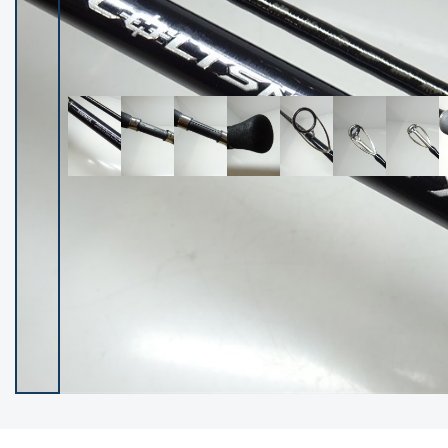
イシグロ御殿場店
イシグロ伊東店
ランク
(102528)
SA
(2966)
A
(17340)
B+
(12322)
B
(22007)
C
(38874)
C-
(5167)
D
(2205)
ランクについて