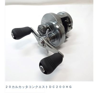
悪
２０カルカッタコンクエストＤＣ２００ＨＧ