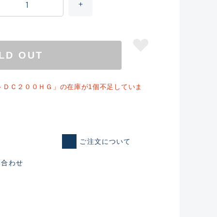
LD OUT
トＤＣ２００ＨＧ」の在庫が1個不足していま
ご注文について
仕入れた未使用
い合わせ
いるものも含む