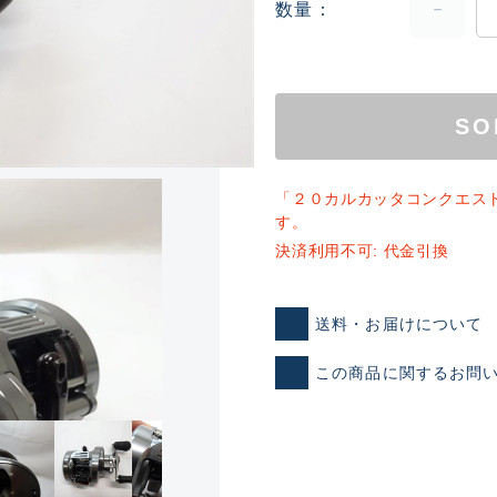
数量
SO
「２０カルカッタコンクエス
す。
ランクとは？
決済利用不可: 代金引換
送料・お届けについて
新古品（メーカー問屋から
品）
この商品に関するお問
SA
※店頭展示時の置き傷が付いて
傷が極めて少ない極上品
A