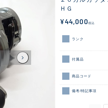
ＨＧ
¥44,000
税込
ランク
付属品
商品コード
備考/特記事項