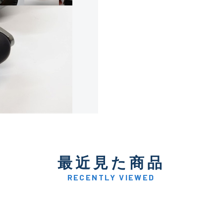
使用感や傷は少なく比較的
B+
使用感や傷はあるが全体的
B
使用感や傷のある一般的な
C
かなり使用感があり、全体
最近見た商品
C-
い品
RECENTLY VIEWED
著しく状態が悪いが使用は
D
品も含む