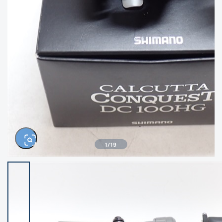
きるもの、改造品も含む
悪
イシグロ西尾店
イシグロ三河安城店
※ルアー、エギ、雑品、その他につきましては
ランク表記はございません。 状態は写真にて
ご確認ください。
イシグロ岡崎大樹寺店
イシグロ半田店
イシグロ岡崎若松店
イシグロ焼津店
イシグロ掛川店
イシグロ沼津店
1
/
19
イシグロ駿東柿田川店
イシグロ豊川店
イシグロ磐田店
イシグロ富士店