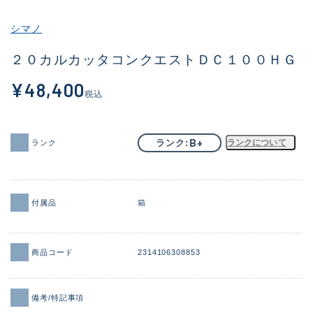
その他
シマノ
新商品
(1886)
２０カルカッタコンクエストＤＣ１００ＨＧ
おすすめ
(156)
¥48,400
税込
値下げ品
(14303)
OH済
(936)
B+
ランク
ランクについて
ランク
DCチェック済
(1336)
在庫有のみ
(22079)
付属品
箱
価格
商品コード
2314106308853
この条件で検索する
備考/特記事項