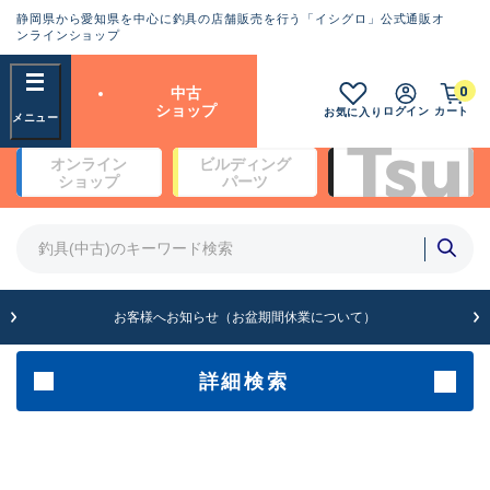
静岡県から愛知県を中心に釣具の店舗販売を行う「イシグロ」公式通販オ
ランクとは？
ンラインショップ
フリーワード
0
中古
SA
ショップ
ログイン
カート
お気に入り
新古品（メーカー問屋から仕
オンライン
ビルディング
入れた未使用品）
良
ショップ
パーツ
商品カテゴリ
※店頭展示時の置き傷が付いている
ものも含む
竿・ルアーロッド(4)
竿・ルアーロッド(64262)
リール・カスタムパーツ(35650)
A
ルアー・エギ(1807)
お客様へお知らせ（お盆期間休業について）
傷が極めて少ない極上品
その他・雑品(1061)
メーカー
詳細検索
B+
使用感や傷は少なく比較的美
店舗
品