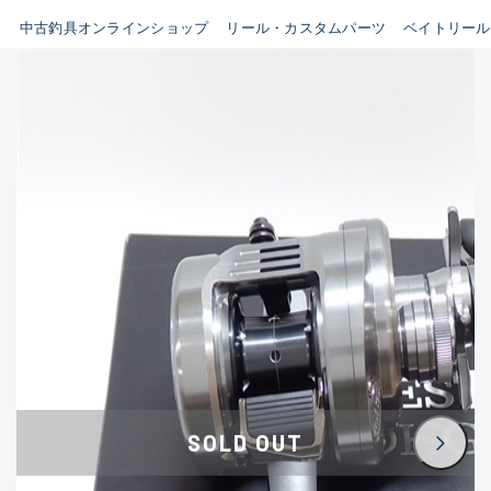
イシグロ鳴海店
中古釣具オンラインショップ
リール・カスタムパーツ
ベイトリール
B
イシグロフレスポ鈴鹿店
使用感や傷はあるが全体的に
イシグロ津高茶屋店
綺麗な良品
イシグロ西春店
C
イシグロカインズモール彦根店
使用感や傷のある一般的な中
イシグロ中川かの里店
古品
イシグロ静岡中吉田店
C-
イシグロ名東引山店
かなり使用感があり、全体的
イシグロ豊田店
に目立つ傷が多い品
イシグロ豊橋向山店
イシグロ岐阜店
D
SOLD OUT
イシグロ高林店
著しく状態が悪いが使用はで