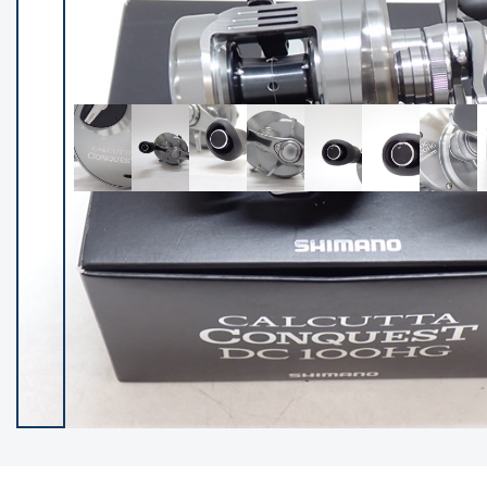
イシグロ御殿場店
イシグロ伊東店
ランク
(102237)
SA
(2950)
A
(17300)
B+
(12281)
B
(21962)
C
(38766)
C-
(5142)
D
(2197)
ランクについて