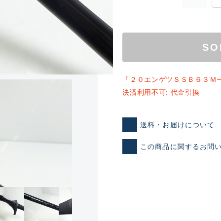
SO
「２０エンゲツＳＳＢ６３Ｍ
決済利用不可: 代金引換
ランクとは？
送料・お届けについて
この商品に関するお問
新古品（メーカー問屋から
品）
SA
※店頭展示時の置き傷が付いて
傷が極めて少ない極上品
A