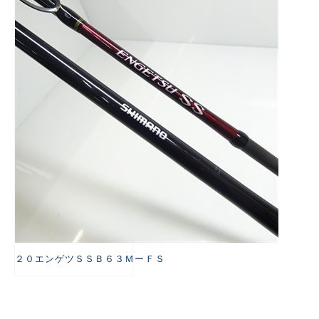
悪
２０エンゲツＳＳＢ６３ＭーＦＳ