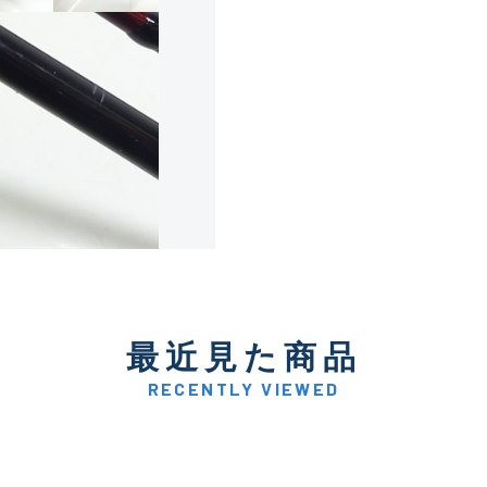
使用感や傷は少なく比較的
B+
使用感や傷はあるが全体的
B
使用感や傷のある一般的な
C
かなり使用感があり、全体
最近見た商品
C-
い品
RECENTLY VIEWED
著しく状態が悪いが使用は
D
品も含む