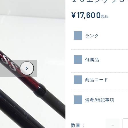
¥17,600
税込
ランク
付属品
商品コード
備考/特記事項
数量