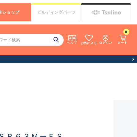
古
ショップ
ビルディング
パーツ
0
ログイン
カート
ヘルプ
お気に入り
ＳＢ６３ＭーＦＳ