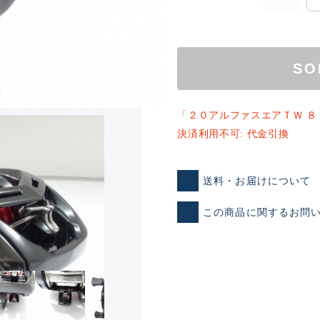
SO
「２０アルファスエアＴＷ ８
ランクとは？
決済利用不可: 代金引換
送料・お届けについて
新古品（メーカー問屋から
品）
SA
この商品に関するお問
※店頭展示時の置き傷が付いて
傷が極めて少ない極上品
A