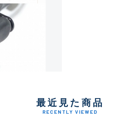
使用感や傷は少なく比較的
B+
使用感や傷はあるが全体的
B
使用感や傷のある一般的な
C
かなり使用感があり、全体
C-
い品
最近見た商品
著しく状態が悪いが使用は
RECENTLY VIEWED
D
品も含む