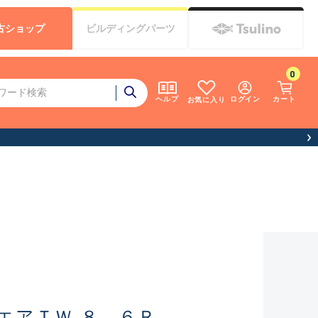
古
ショップ
ビルディング
パーツ
0
ログイン
カート
ヘルプ
お気に入り
エアＴＷ ８．６Ｒ