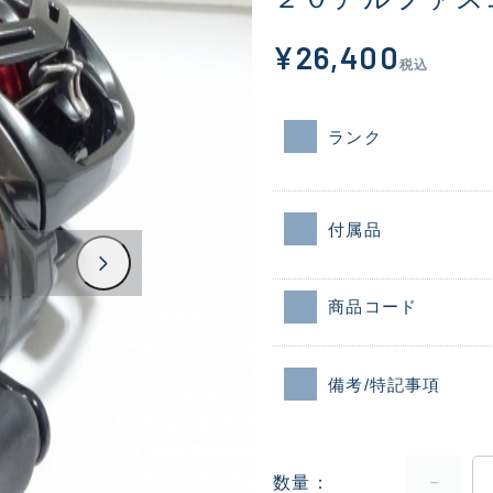
¥26,400
税込
ランク
付属品
商品コード
備考/特記事項
数量