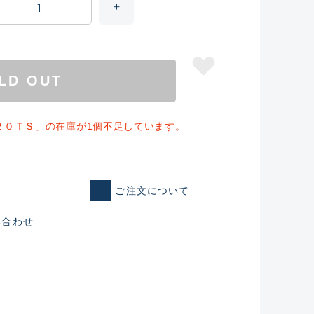
LD OUT
２０ＴＳ」の在庫が1個不足しています。
ご注文について
仕入れた未使用
い合わせ
いるものも含む