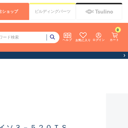
古
ショップ
ビルディング
パーツ
0
ログイン
カート
ヘルプ
お気に入り
イソ３－５２０ＴＳ