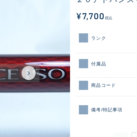
¥7,700
税込
ランク
付属品
商品コード
備考/特記事項