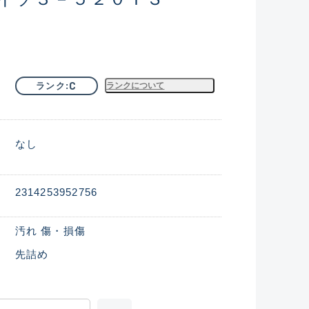
C
ランク
ランクについて
なし
2314253952756
汚れ 傷・損傷
先詰め