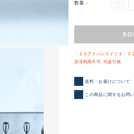
数量
SO
「２０アドバンスイソ３－５
決済利用不可: 代金引換
ランクとは？
送料・お届けについて
新古品（メーカー問屋から
この商品に関するお問
品）
SA
※店頭展示時の置き傷が付いて
傷が極めて少ない極上品
A