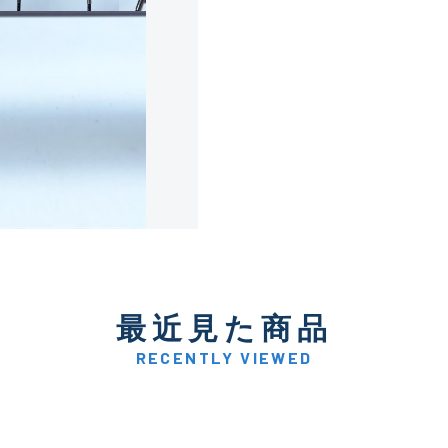
使用感や傷は少なく比較的
B+
使用感や傷はあるが全体的
B
使用感や傷のある一般的な
C
かなり使用感があり、全体
最近見た商品
C-
い品
RECENTLY VIEWED
著しく状態が悪いが使用は
D
品も含む