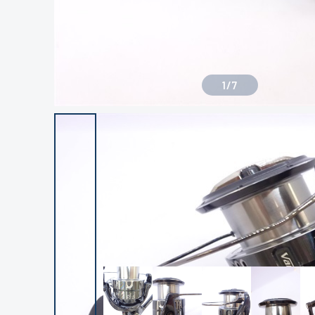
1
/
7
良