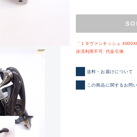
SO
「１９ヴァンキッシュ 4000
決済利用不可: 代金引換
ランクとは？
送料・お届けについて
この商品に関するお問
新古品（メーカー問屋から
品）
SA
※店頭展示時の置き傷が付いて
傷が極めて少ない極上品
A