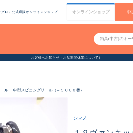
オンライン
ショップ
中
シグロ」公式通販オンラインショップ
お客様へお知らせ（お盆期間休業について）
リール
中型スピニングリール（～５０００番）
シマノ
１９ヴァンキッシ