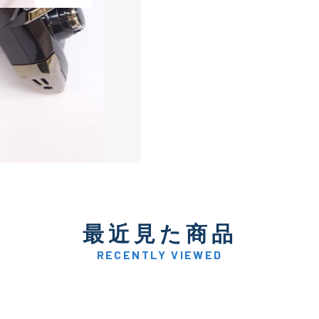
使用感や傷は少なく比較的
B+
使用感や傷はあるが全体的
B
使用感や傷のある一般的な
C
かなり使用感があり、全体
最近見た商品
C-
い品
RECENTLY VIEWED
著しく状態が悪いが使用は
D
品も含む