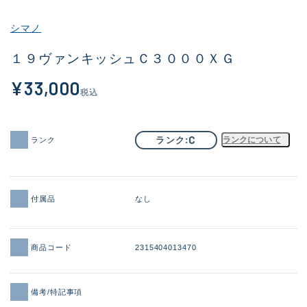
その他
シマノ
新商品
(1927)
１９ヴァンキッシュＣ３０００ＸＧ
おすすめ
(171)
¥33,000
税込
値下げ品
(14303)
OH済
(936)
C
ランク
ランクについて
ランク
DCチェック済
(1336)
在庫有のみ
(22033)
付属品
なし
価格
商品コード
2315404013470
この条件で検索する
備考/特記事項