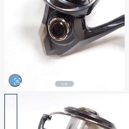
きるもの、改造品も含む
悪
イシグロ西尾店
イシグロ三河安城店
※ルアー、エギ、雑品、その他につきましては
ランク表記はございません。 状態は写真にて
ご確認ください。
イシグロ岡崎大樹寺店
イシグロ半田店
イシグロ岡崎若松店
イシグロ焼津店
イシグロ掛川店
イシグロ沼津店
1
/
15
イシグロ駿東柿田川店
イシグロ豊川店
イシグロ磐田店
イシグロ富士店