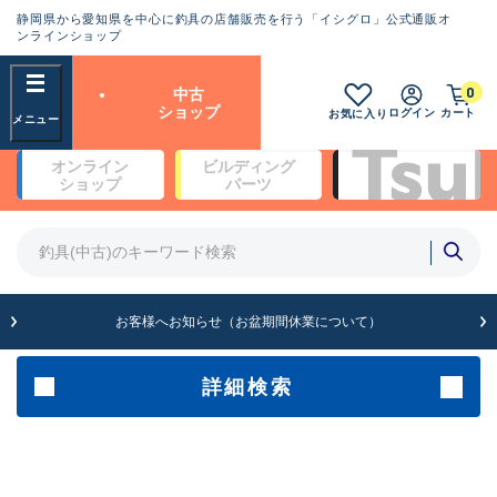
静岡県から愛知県を中心に釣具の店舗販売を行う「イシグロ」公式通販オ
ランクとは？
ンラインショップ
フリーワード
0
中古
SA
ショップ
ログイン
カート
お気に入り
新古品（メーカー問屋から仕
オンライン
ビルディング
入れた未使用品）
良
ショップ
パーツ
商品カテゴリ
※店頭展示時の置き傷が付いている
ものも含む
竿・ルアーロッド(4)
竿・ルアーロッド(64278)
リール・カスタムパーツ(35665)
A
ルアー・エギ(1811)
お客様へお知らせ（お盆期間休業について）
傷が極めて少ない極上品
その他・雑品(1063)
メーカー
詳細検索
B+
使用感や傷は少なく比較的美
店舗
品