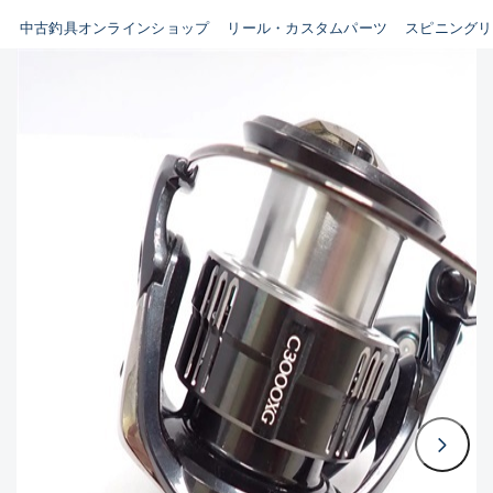
イシグロ鳴海店
中古釣具オンラインショップ
リール・カスタムパーツ
スピニングリ
B
イシグロフレスポ鈴鹿店
使用感や傷はあるが全体的に
イシグロ津高茶屋店
綺麗な良品
イシグロ西春店
C
イシグロカインズモール彦根店
使用感や傷のある一般的な中
イシグロ中川かの里店
古品
イシグロ静岡中吉田店
C-
イシグロ名東引山店
かなり使用感があり、全体的
イシグロ豊田店
に目立つ傷が多い品
イシグロ豊橋向山店
イシグロ岐阜店
D
イシグロ高林店
著しく状態が悪いが使用はで