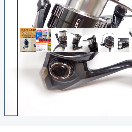
イシグロ御殿場店
イシグロ伊東店
ランク
(102274)
SA
(2950)
A
(17305)
B+
(12285)
B
(21972)
C
(38776)
C-
(5144)
D
(2197)
ランクについて