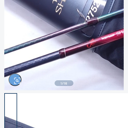
きるもの、改造品も含む
悪
イシグロ西尾店
イシグロ三河安城店
※ルアー、エギ、雑品、その他につきましては
ランク表記はございません。 状態は写真にて
ご確認ください。
イシグロ半田店
イシグロ岡崎大樹寺店
イシグロ岡崎若松店
イシグロ焼津店
イシグロ掛川店
イシグロ沼津店
1
/
16
イシグロ駿東柿田川店
イシグロ豊川店
イシグロ磐田店
イシグロ富士店