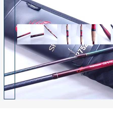
イシグロ御殿場店
イシグロ伊東店
ランク
(102381)
SA
(2953)
A
(17316)
B+
(12295)
B
(21988)
C
(38830)
C-
(5149)
D
(2204)
ランクについて