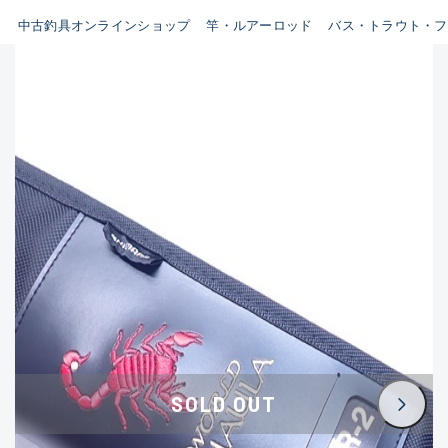
イシグロ鳴海店
中古釣具オンラインショップ
竿・ルアーロッド
バス・トラウト・フ
B
イシグロフレスポ鈴鹿店
使用感や傷はあるが全体的に
イシグロ津高茶屋店
綺麗な良品
イシグロ西春店
C
イシグロカインズモール彦根店
使用感や傷のある一般的な中
イシグロ中川かの里店
古品
イシグロ静岡中吉田店
C-
イシグロ名東引山店
かなり使用感があり、全体的
イシグロ豊田店
に目立つ傷が多い品
イシグロ豊橋向山店
イシグロ岐阜店
D
SOLD OUT
イシグロ高林店
著しく状態が悪いが使用はで