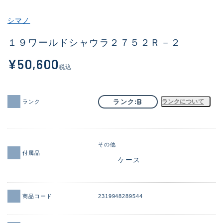
その他
シマノ
新商品
(2038)
１９ワールドシャウラ２７５２Ｒ－２
おすすめ
(183)
¥50,600
税込
値下げ品
(14301)
OH済
(936)
B
ランク
ランクについて
ランク
DCチェック済
(1337)
在庫有のみ
(22011)
その他
価格
付属品
ケース
商品コード
2319948289544
この条件で検索する