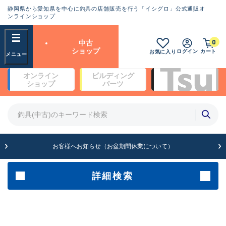
静岡県から愛知県を中心に釣具の店舗販売を行う「イシグロ」公式通販オ
ランクとは？
ンラインショップ
フリーワード
0
中古
SA
ショップ
ログイン
カート
お気に入り
新古品（メーカー問屋から仕
オンライン
ビルディング
入れた未使用品）
良
ショップ
パーツ
商品カテゴリ
※店頭展示時の置き傷が付いている
ものも含む
竿・ルアーロッド(4)
竿・ルアーロッド(64352)
リール・カスタムパーツ(35698)
A
ルアー・エギ(1811)
お客様へお知らせ（お盆期間休業について）
傷が極めて少ない極上品
その他・雑品(1063)
メーカー
詳細検索
B+
使用感や傷は少なく比較的美
店舗
品