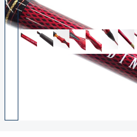
イシグロ御殿場店
イシグロ伊東店
ランク
(102122)
SA
(2946)
A
(17275)
B+
(12268)
B
(21943)
C
(38724)
C-
(5135)
D
(2192)
ランクについて