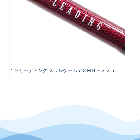
１９リーディング スリルゲーム７３ＭＨー２２５