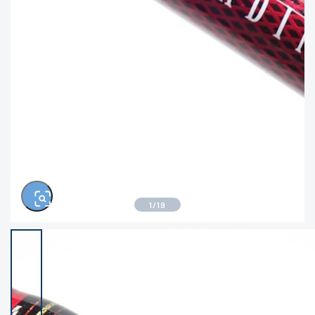
きるもの、改造品も含む
悪
イシグロ西尾店
イシグロ三河安城店
※ルアー、エギ、雑品、その他につきましては
ランク表記はございません。 状態は写真にて
ご確認ください。
イシグロ岡崎大樹寺店
イシグロ半田店
イシグロ岡崎若松店
イシグロ焼津店
イシグロ掛川店
イシグロ沼津店
1
/
19
イシグロ駿東柿田川店
イシグロ豊川店
イシグロ磐田店
イシグロ富士店