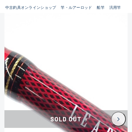
イシグロ鳴海店
中古釣具オンラインショップ
竿・ルアーロッド
船竿
汎用竿
B
イシグロフレスポ鈴鹿店
使用感や傷はあるが全体的に
イシグロ津高茶屋店
綺麗な良品
イシグロ西春店
C
イシグロ中川かの里店
使用感や傷のある一般的な中
イシグロカインズモール彦根店
古品
イシグロ静岡中吉田店
C-
イシグロ名東引山店
かなり使用感があり、全体的
イシグロ豊田店
に目立つ傷が多い品
イシグロ豊橋向山店
イシグロ岐阜店
D
SOLD OUT
イシグロ高林店
著しく状態が悪いが使用はで