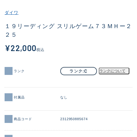
その他
ダイワ
新商品
(1856)
１９リーディング スリルゲーム７３ＭＨー２
２５
おすすめ
(161)
¥22,000
値下げ品
(14304)
税込
OH済
(933)
DCチェック済
(1328)
C
ランク
ランクについて
ランク
在庫有のみ
(22097)
価格
付属品
なし
商品コード
2312950885674
この条件で検索する