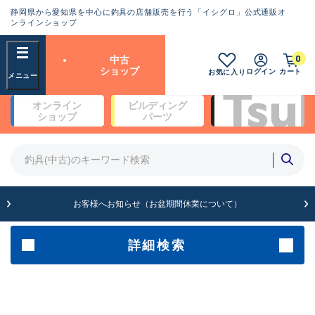
静岡県から愛知県を中心に釣具の店舗販売を行う「イシグロ」公式通販オ
ランクとは？
ンラインショップ
フリーワード
0
中古
SA
ショップ
ログイン
カート
お気に入り
新古品（メーカー問屋から仕
オンライン
ビルディング
入れた未使用品）
良
ショップ
パーツ
商品カテゴリ
※店頭展示時の置き傷が付いている
ものも含む
竿・ルアーロッド(4)
竿・ルアーロッド(64189)
リール・カスタムパーツ(35608)
A
ルアー・エギ(1807)
お客様へお知らせ（お盆期間休業について）
傷が極めて少ない極上品
その他・雑品(1061)
メーカー
詳細検索
B+
使用感や傷は少なく比較的美
店舗
品