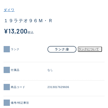
その他
ダイワ
新商品
(1984)
１９ラテオ９６Ｍ・Ｒ
おすすめ
(164)
¥13,200
税込
値下げ品
(14300)
OH済
(938)
B
ランク
ランクについて
ランク
DCチェック済
(1337)
在庫有のみ
(21961)
付属品
なし
価格
商品コード
2313017629606
この条件で検索する
備考/特記事項