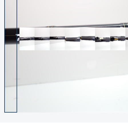
イシグロ御殿場店
イシグロ伊東店
ランク
(102430)
SA
(2957)
A
(17324)
B+
(12303)
B
(21996)
C
(38845)
C-
(5153)
D
(2206)
ランクについて