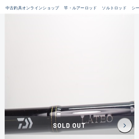
イシグロ鳴海店
中古釣具オンラインショップ
竿・ルアーロッド
ソルトロッド
シ
B
イシグロフレスポ鈴鹿店
使用感や傷はあるが全体的に
イシグロ津高茶屋店
綺麗な良品
イシグロ西春店
C
イシグロカインズモール彦根店
使用感や傷のある一般的な中
イシグロ中川かの里店
古品
イシグロ静岡中吉田店
C-
イシグロ名東引山店
かなり使用感があり、全体的
イシグロ豊田店
に目立つ傷が多い品
イシグロ豊橋向山店
イシグロ岐阜店
D
SOLD OUT
イシグロ高林店
著しく状態が悪いが使用はで