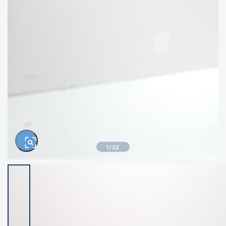
きるもの、改造品も含む
悪
イシグロ西尾店
イシグロ三河安城店
※ルアー、エギ、雑品、その他につきましては
ランク表記はございません。 状態は写真にて
ご確認ください。
イシグロ半田店
イシグロ岡崎大樹寺店
イシグロ岡崎若松店
イシグロ焼津店
イシグロ掛川店
イシグロ沼津店
1
/
22
イシグロ駿東柿田川店
イシグロ豊川店
イシグロ富士店
イシグロ磐田店