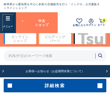
静岡県から愛知県を中心に釣具の店舗販売を行う「イシグロ」公式通販オ
ランクとは？
ンラインショップ
フリーワード
0
中古
SA
ショップ
ログイン
カート
お気に入り
新古品（メーカー問屋から仕
オンライン
ビルディング
入れた未使用品）
良
ショップ
パーツ
商品カテゴリ
※店頭展示時の置き傷が付いている
ものも含む
竿・ルアーロッド(5)
竿・ルアーロッド(64388)
リール・カスタムパーツ(35708)
A
ルアー・エギ(1812)
お客様へお知らせ（お盆期間休業について）
傷が極めて少ない極上品
その他・雑品(1064)
メーカー
詳細検索
B+
使用感や傷は少なく比較的美
店舗
品