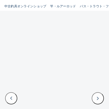
イシグロ鳴海店
中古釣具オンラインショップ
竿・ルアーロッド
バス・トラウト・フ
B
イシグロフレスポ鈴鹿店
使用感や傷はあるが全体的に
イシグロ津高茶屋店
綺麗な良品
イシグロ西春店
C
イシグロ中川かの里店
使用感や傷のある一般的な中
イシグロカインズモール彦根店
古品
イシグロ静岡中吉田店
C-
イシグロ名東引山店
かなり使用感があり、全体的
イシグロ豊田店
に目立つ傷が多い品
イシグロ豊橋向山店
イシグロ岐阜店
D
イシグロ高林店
著しく状態が悪いが使用はで