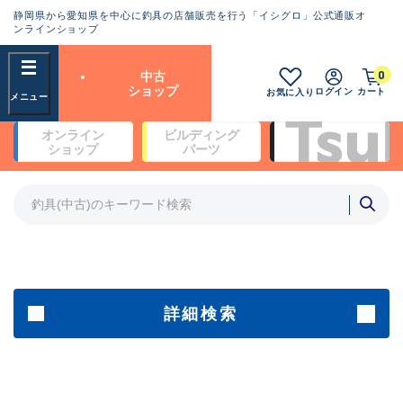
静岡県から愛知県を中心に釣具の店舗販売を行う「イシグロ」公式通販オ
ランクとは？
ンラインショップ
フリーワード
0
中古
SA
ショップ
ログイン
カート
お気に入り
新古品（メーカー問屋から仕
オンライン
ビルディング
入れた未使用品）
良
ショップ
パーツ
商品カテゴリ
※店頭展示時の置き傷が付いている
ものも含む
竿・ルアーロッド(4)
竿・ルアーロッド(64369)
リール・カスタムパーツ(35700)
A
ルアー・エギ(1811)
傷が極めて少ない極上品
その他・雑品(1063)
メーカー
詳細検索
B+
使用感や傷は少なく比較的美
店舗
品