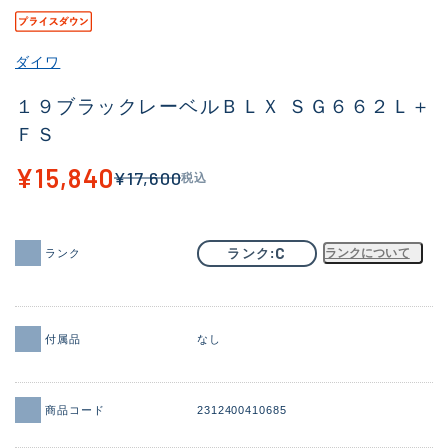
その他
ダイワ
新商品
(2058)
１９ブラックレーベルＢＬＸ ＳＧ６６２Ｌ＋
おすすめ
(184)
ＦＳ
値下げ品
(14301)
¥15,840
¥17,600
税込
OH済
(936)
DCチェック済
(1337)
C
ランク
ランクについて
ランク
在庫有のみ
(22005)
価格
付属品
なし
この条件で検索する
商品コード
2312400410685