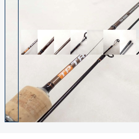
イシグロ御殿場店
イシグロ伊東店
ランク
(102538)
SA
(2966)
A
(17341)
B+
(12322)
B
(22013)
C
(38877)
C-
(5167)
D
(2205)
ランクについて