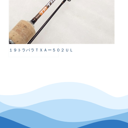
１９トラパラＴＸＡー５０２ＵＬ