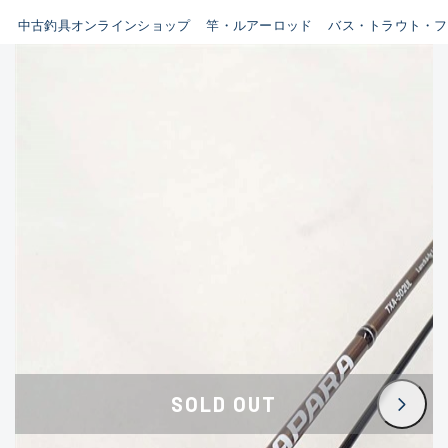
イシグロ鳴海店
中古釣具オンラインショップ
竿・ルアーロッド
バス・トラウト・フ
B
イシグロフレスポ鈴鹿店
使用感や傷はあるが全体的に
イシグロ津高茶屋店
綺麗な良品
イシグロ西春店
C
イシグロカインズモール彦根店
使用感や傷のある一般的な中
イシグロ中川かの里店
古品
イシグロ静岡中吉田店
C-
イシグロ名東引山店
かなり使用感があり、全体的
イシグロ豊田店
に目立つ傷が多い品
イシグロ豊橋向山店
イシグロ岐阜店
D
SOLD OUT
イシグロ高林店
著しく状態が悪いが使用はで