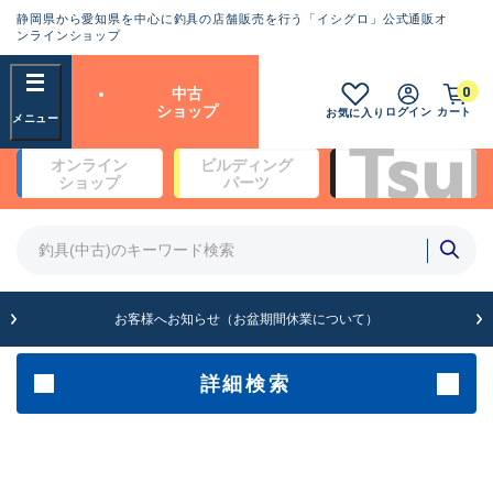
静岡県から愛知県を中心に釣具の店舗販売を行う「イシグロ」公式通販オ
ランクとは？
ンラインショップ
フリーワード
0
中古
SA
ショップ
ログイン
カート
お気に入り
新古品（メーカー問屋から仕
オンライン
ビルディング
入れた未使用品）
良
ショップ
パーツ
商品カテゴリ
※店頭展示時の置き傷が付いている
ものも含む
竿・ルアーロッド(5)
竿・ルアーロッド(64430)
リール・カスタムパーツ(35772)
A
ルアー・エギ(1812)
お客様へお知らせ（お盆期間休業について）
傷が極めて少ない極上品
その他・雑品(1066)
メーカー
詳細検索
B+
使用感や傷は少なく比較的美
店舗
品