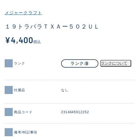
その他
メジャークラフト
新商品
(2101)
１９トラパラＴＸＡー５０２ＵＬ
おすすめ
(177)
¥4,400
税込
値下げ品
(14299)
OH済
(943)
B
ランク
ランクについて
ランク
DCチェック済
(1339)
在庫有のみ
(21940)
付属品
なし
価格
商品コード
2314645912252
この条件で検索する
備考/特記事項