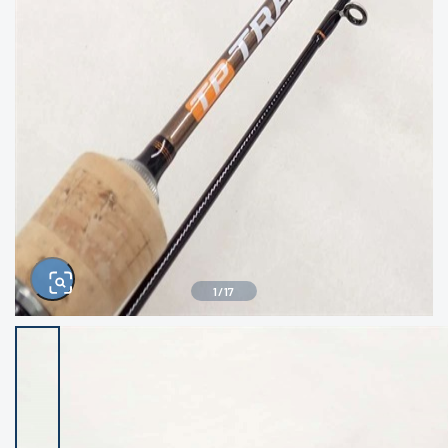
きるもの、改造品も含む
悪
イシグロ西尾店
イシグロ三河安城店
※ルアー、エギ、雑品、その他につきましては
ランク表記はございません。 状態は写真にて
ご確認ください。
イシグロ半田店
イシグロ岡崎若松店
イシグロ岡崎大樹寺店
イシグロ焼津店
イシグロ掛川店
イシグロ沼津店
1
/
17
イシグロ駿東柿田川店
イシグロ豊川店
イシグロ磐田店
イシグロ富士店