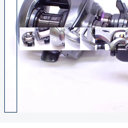
イシグロ御殿場店
イシグロ伊東店
ランク
(102118)
SA
(2946)
A
(17275)
B+
(12268)
B
(21942)
C
(38721)
C-
(5135)
D
(2192)
ランクについて