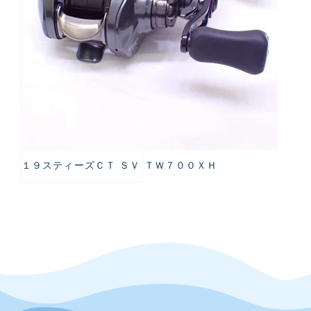
１９スティーズＣＴ ＳＶ ＴＷ７００ＸＨ