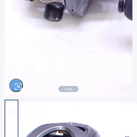
きるもの、改造品も含む
悪
イシグロ西尾店
イシグロ三河安城店
※ルアー、エギ、雑品、その他につきましては
ランク表記はございません。 状態は写真にて
ご確認ください。
イシグロ岡崎大樹寺店
イシグロ半田店
イシグロ岡崎若松店
イシグロ焼津店
イシグロ掛川店
イシグロ沼津店
1
/
24
イシグロ駿東柿田川店
イシグロ豊川店
イシグロ磐田店
イシグロ富士店