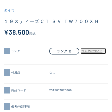
その他
ダイワ
新商品
(1850)
１９スティーズＣＴ ＳＶ ＴＷ７００ＸＨ
おすすめ
(160)
¥38,500
税込
値下げ品
(14305)
OH済
(933)
C
ランク
ランクについて
ランク
DCチェック済
(1328)
在庫有のみ
(22106)
付属品
なし
価格
商品コード
2315057876866
この条件で検索する
備考/特記事項