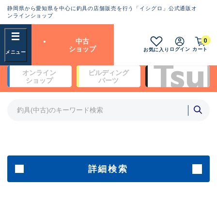
静岡県から愛知県を中心に釣具の店舗販売を行う「イシグロ」公式通販オ
ランクとは？
ンラインショップ
フリーワード
0
中古
SA
ショップ
ログイン
カート
お気に入り
新古品（メーカー問屋から仕
オンライン
ビルディング
入れた未使用品）
良
ショップ
パーツ
商品カテゴリ
※店頭展示時の置き傷が付いている
ものも含む
竿・ルアーロッド(4)
竿・ルアーロッド(64234)
リール・カスタムパーツ(35635)
A
ルアー・エギ(1807)
傷が極めて少ない極上品
その他・雑品(1061)
メーカー
詳細検索
B+
使用感や傷は少なく比較的美
店舗
品