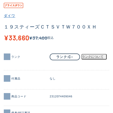
その他
ダイワ
新商品
(1925)
１９スティーズＣＴＳＶＴＷ７００ＸＨ
おすすめ
(171)
¥33,660
¥37,400
税込
値下げ品
(14304)
OH済
(936)
C-
ランク
ランクについて
ランク
DCチェック済
(1333)
在庫有のみ
(22115)
価格
付属品
なし
商品コード
2312074409046
この条件で検索する
備考/特記事項