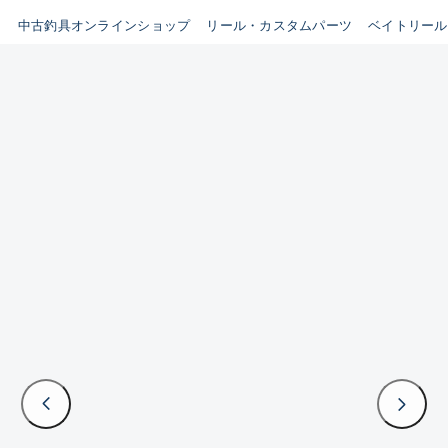
イシグロ鳴海店
中古釣具オンラインショップ
リール・カスタムパーツ
ベイトリール
B
イシグロフレスポ鈴鹿店
使用感や傷はあるが全体的に
イシグロ津高茶屋店
綺麗な良品
イシグロ西春店
C
イシグロ中川かの里店
使用感や傷のある一般的な中
イシグロカインズモール彦根店
古品
イシグロ静岡中吉田店
C-
イシグロ名東引山店
かなり使用感があり、全体的
イシグロ豊田店
に目立つ傷が多い品
イシグロ豊橋向山店
イシグロ岐阜店
D
イシグロ高林店
著しく状態が悪いが使用はで