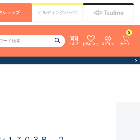
古
ショップ
ビルディング
パーツ
0
ログイン
カート
ヘルプ
お気に入り
ン１７０３Ｒ－２