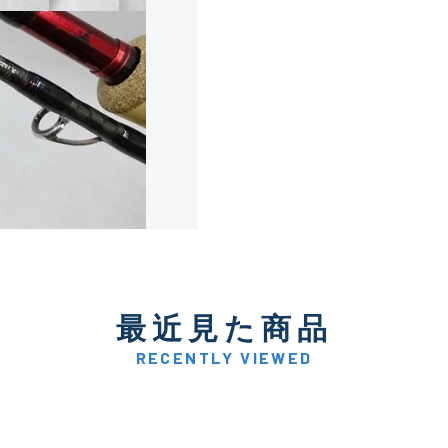
使用感や傷は少なく比較的
B+
使用感や傷はあるが全体的
B
使用感や傷のある一般的な
C
かなり使用感があり、全体
最近見た商品
C-
い品
RECENTLY VIEWED
著しく状態が悪いが使用は
D
品も含む