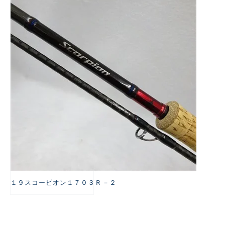
悪
１９スコーピオン１７０３Ｒ－２