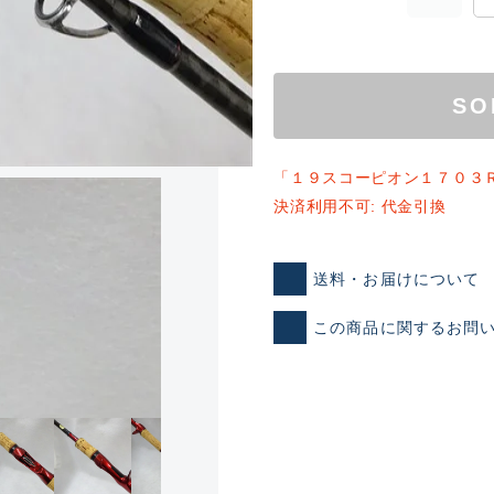
SO
「１９スコーピオン１７０３
決済利用不可: 代金引換
ランクとは？
送料・お届けについて
この商品に関するお問
新古品（メーカー問屋から
品）
SA
※店頭展示時の置き傷が付いて
傷が極めて少ない極上品
A