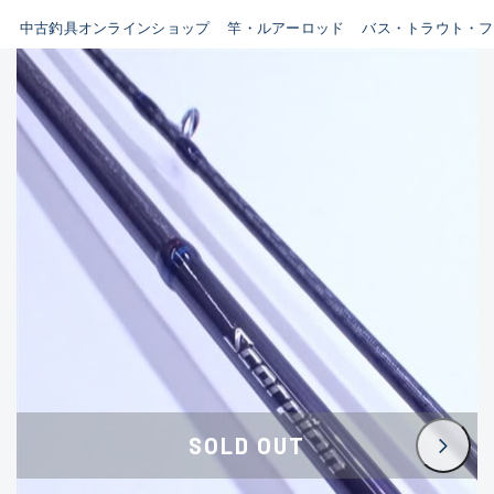
イシグロ鳴海店
中古釣具オンラインショップ
竿・ルアーロッド
バス・トラウト・フ
B
イシグロフレスポ鈴鹿店
使用感や傷はあるが全体的に
イシグロ津高茶屋店
綺麗な良品
イシグロ西春店
C
イシグロ中川かの里店
使用感や傷のある一般的な中
イシグロカインズモール彦根店
古品
イシグロ静岡中吉田店
C-
イシグロ名東引山店
かなり使用感があり、全体的
イシグロ豊田店
に目立つ傷が多い品
イシグロ豊橋向山店
イシグロ岐阜店
D
SOLD OUT
イシグロ高林店
著しく状態が悪いが使用はで