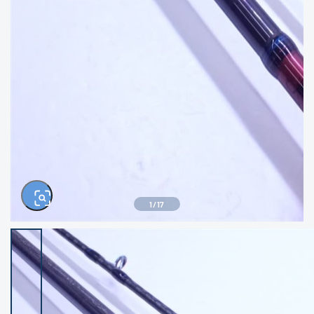
きるもの、改造品も含む
悪
イシグロ西尾店
イシグロ三河安城店
※ルアー、エギ、雑品、その他につきましては
ランク表記はございません。 状態は写真にて
ご確認ください。
イシグロ岡崎大樹寺店
イシグロ半田店
イシグロ岡崎若松店
イシグロ焼津店
イシグロ掛川店
イシグロ沼津店
1
/
17
イシグロ駿東柿田川店
イシグロ豊川店
イシグロ磐田店
イシグロ富士店