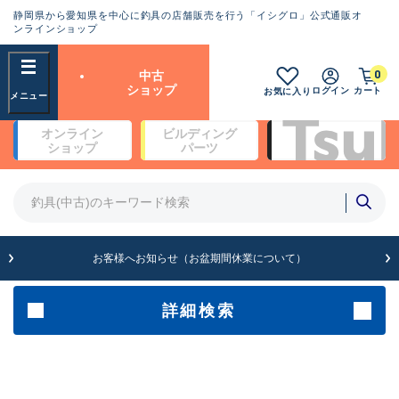
静岡県から愛知県を中心に釣具の店舗販売を行う「イシグロ」公式通販オ
ランクとは？
ンラインショップ
フリーワード
0
中古
SA
ショップ
ログイン
カート
お気に入り
新古品（メーカー問屋から仕
オンライン
ビルディング
入れた未使用品）
良
ショップ
パーツ
商品カテゴリ
※店頭展示時の置き傷が付いている
ものも含む
竿・ルアーロッド(4)
竿・ルアーロッド(64190)
リール・カスタムパーツ(35604)
A
ルアー・エギ(1807)
お客様へお知らせ（お盆期間休業について）
傷が極めて少ない極上品
その他・雑品(1061)
メーカー
詳細検索
B+
使用感や傷は少なく比較的美
店舗
品