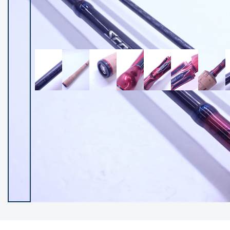
イシグロ御殿場店
イシグロ伊東店
ランク
(102119)
SA
(2946)
A
(17275)
B+
(12268)
B
(21943)
C
(38721)
C-
(5135)
D
(2192)
ランクについて