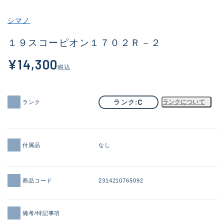
その他
シマノ
新商品
(1998)
１９スコーピオン１７０２Ｒ－２
おすすめ
(177)
¥14,300
税込
値下げ品
(14305)
OH済
(933)
C
ランク
ランクについて
ランク
DCチェック済
(1328)
在庫有のみ
(22155)
付属品
なし
価格
商品コード
2314210765092
この条件で検索する
備考/特記事項