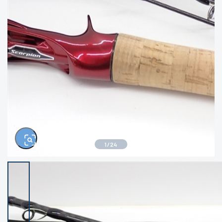
きるもの、改造品も含む
悪
イシグロ西尾店
イシグロ三河安城店
※ルアー、エギ、雑品、その他につきましては
ランク表記はございません。 状態は写真にて
ご確認ください。
イシグロ岡崎大樹寺店
イシグロ半田店
イシグロ岡崎若松店
イシグロ焼津店
イシグロ掛川店
イシグロ沼津店
1
/
24
イシグロ駿東柿田川店
イシグロ豊川店
イシグロ磐田店
イシグロ富士店