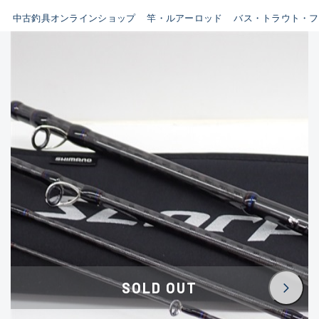
イシグロ鳴海店
中古釣具オンラインショップ
竿・ルアーロッド
バス・トラウト・フ
B
イシグロフレスポ鈴鹿店
使用感や傷はあるが全体的に
イシグロ津高茶屋店
綺麗な良品
イシグロ西春店
C
イシグロカインズモール彦根店
使用感や傷のある一般的な中
イシグロ中川かの里店
古品
イシグロ静岡中吉田店
C-
イシグロ名東引山店
かなり使用感があり、全体的
イシグロ豊田店
に目立つ傷が多い品
イシグロ豊橋向山店
イシグロ岐阜店
D
SOLD OUT
イシグロ高林店
著しく状態が悪いが使用はで