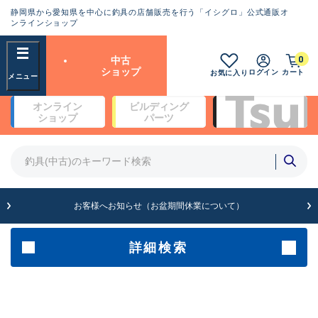
静岡県から愛知県を中心に釣具の店舗販売を行う「イシグロ」公式通販オ
ランクとは？
ンラインショップ
フリーワード
0
中古
SA
ショップ
ログイン
カート
お気に入り
新古品（メーカー問屋から仕
オンライン
ビルディング
入れた未使用品）
良
ショップ
パーツ
商品カテゴリ
※店頭展示時の置き傷が付いている
ものも含む
竿・ルアーロッド(4)
竿・ルアーロッド(64313)
リール・カスタムパーツ(35690)
A
ルアー・エギ(1811)
お客様へお知らせ（お盆期間休業について）
傷が極めて少ない極上品
その他・雑品(1064)
メーカー
詳細検索
B+
使用感や傷は少なく比較的美
店舗
品