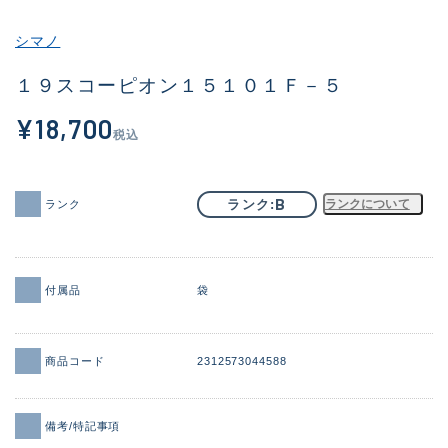
その他
シマノ
新商品
(1984)
１９スコーピオン１５１０１Ｆ－５
おすすめ
(178)
¥18,700
税込
値下げ品
(14303)
OH済
(936)
B
ランク
ランクについて
ランク
DCチェック済
(1338)
在庫有のみ
(22040)
付属品
袋
価格
商品コード
2312573044588
この条件で検索する
備考/特記事項