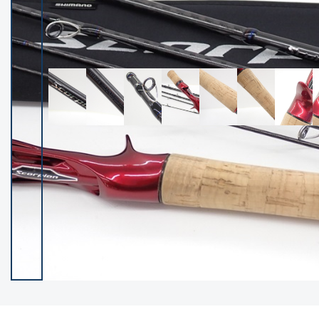
イシグロ御殿場店
イシグロ伊東店
ランク
(102335)
SA
(2951)
A
(17315)
B+
(12289)
B
(21983)
C
(38803)
C-
(5148)
D
(2200)
ランクについて