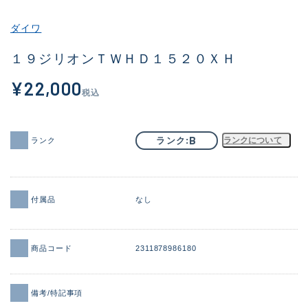
その他
ダイワ
新商品
(1886)
１９ジリオンＴＷＨＤ１５２０ＸＨ
おすすめ
(156)
¥22,000
税込
値下げ品
(14303)
OH済
(936)
B
ランク
ランクについて
ランク
DCチェック済
(1336)
在庫有のみ
(22079)
付属品
なし
価格
商品コード
2311878986180
この条件で検索する
備考/特記事項