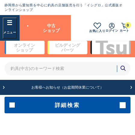
静岡県から愛知県を中心に釣具の店舗販売を行う「イシグロ」公式通販オ
ランクとは？
ンラインショップ
フリーワード
0
中古
SA
ショップ
ログイン
カート
お気に入り
新古品（メーカー問屋から仕
オンライン
ビルディング
入れた未使用品）
良
ショップ
パーツ
商品カテゴリ
※店頭展示時の置き傷が付いている
ものも含む
竿・ルアーロッド(4)
竿・ルアーロッド(64262)
リール・カスタムパーツ(35650)
A
ルアー・エギ(1807)
お客様へお知らせ（お盆期間休業について）
傷が極めて少ない極上品
その他・雑品(1061)
メーカー
詳細検索
B+
使用感や傷は少なく比較的美
店舗
品