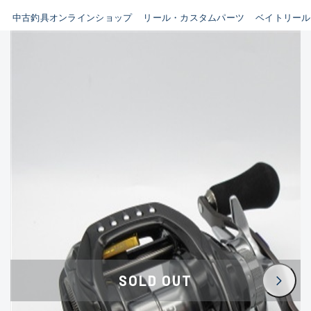
イシグロ鳴海店
中古釣具オンラインショップ
リール・カスタムパーツ
ベイトリール
B
イシグロフレスポ鈴鹿店
使用感や傷はあるが全体的に
イシグロ津高茶屋店
綺麗な良品
イシグロ西春店
C
イシグロカインズモール彦根店
使用感や傷のある一般的な中
イシグロ中川かの里店
古品
イシグロ静岡中吉田店
C-
イシグロ名東引山店
かなり使用感があり、全体的
イシグロ豊田店
に目立つ傷が多い品
イシグロ豊橋向山店
イシグロ岐阜店
D
SOLD OUT
イシグロ高林店
著しく状態が悪いが使用はで