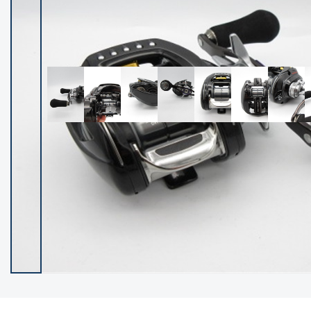
イシグロ御殿場店
イシグロ伊東店
ランク
(102237)
SA
(2950)
A
(17300)
B+
(12281)
B
(21962)
C
(38766)
C-
(5142)
D
(2197)
ランクについて