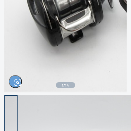
きるもの、改造品も含む
悪
イシグロ西尾店
イシグロ三河安城店
※ルアー、エギ、雑品、その他につきましては
ランク表記はございません。 状態は写真にて
ご確認ください。
イシグロ岡崎大樹寺店
イシグロ半田店
イシグロ岡崎若松店
イシグロ焼津店
イシグロ掛川店
イシグロ沼津店
1
/
14
イシグロ駿東柿田川店
イシグロ豊川店
イシグロ磐田店
イシグロ富士店