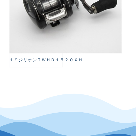
１９ジリオンＴＷＨＤ１５２０ＸＨ