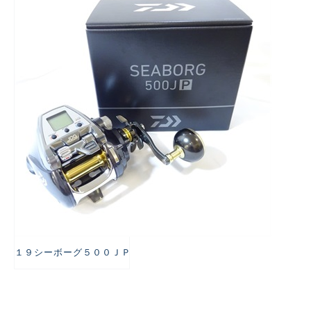
悪
１９シーボーグ５００ＪＰ