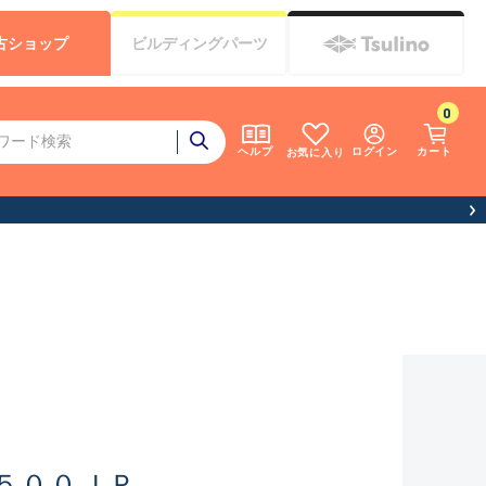
古
ショップ
ビルディング
パーツ
0
ログイン
カート
ヘルプ
お気に入り
お客様へお知ら
５００ＪＰ