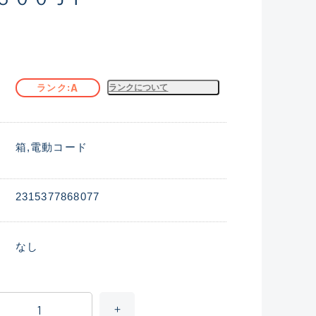
A
ランク
ランクについて
箱
電動コード
2315377868077
なし