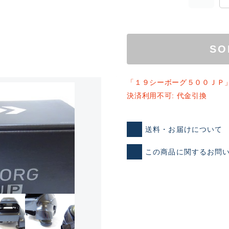
SO
「１９シーボーグ５００ＪＰ
決済利用不可: 代金引換
ランクとは？
送料・お届けについて
この商品に関するお問
新古品（メーカー問屋から
品）
SA
※店頭展示時の置き傷が付いて
傷が極めて少ない極上品
A