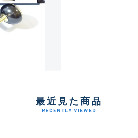
使用感や傷は少なく比較的
B+
使用感や傷はあるが全体的
B
使用感や傷のある一般的な
C
かなり使用感があり、全体
最近見た商品
C-
い品
RECENTLY VIEWED
著しく状態が悪いが使用は
D
品も含む