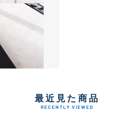
使用感や傷は少なく比較的
B+
使用感や傷はあるが全体的
B
使用感や傷のある一般的な
C
かなり使用感があり、全体
最近見た商品
C-
い品
RECENTLY VIEWED
著しく状態が悪いが使用は
D
品も含む