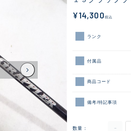
¥14,300
税込
ランク
付属品
商品コード
備考/特記事項
数量