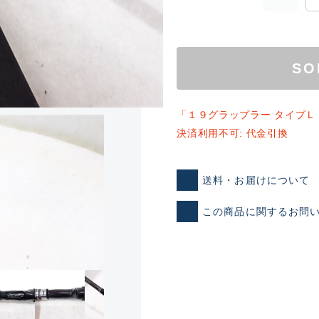
SO
「１９グラップラー タイプＬ
決済利用不可: 代金引換
ランクとは？
送料・お届けについて
この商品に関するお問
新古品（メーカー問屋から
品）
SA
※店頭展示時の置き傷が付いて
傷が極めて少ない極上品
A