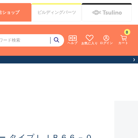
古
ショップ
ビルディング
パーツ
0
ログイン
カート
ヘルプ
お気に入り
ー タイプＬＪＢ６６－０