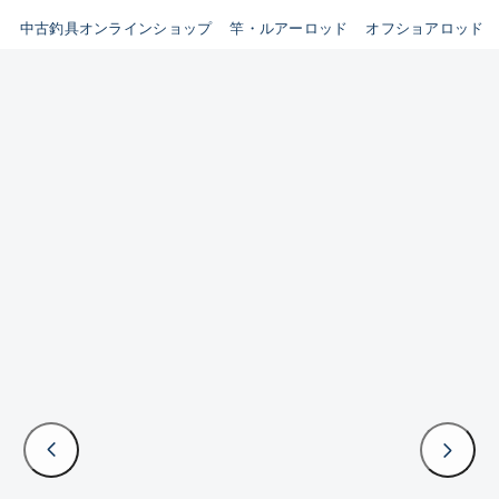
イシグロ鳴海店
中古釣具オンラインショップ
竿・ルアーロッド
オフショアロッド
B
イシグロフレスポ鈴鹿店
使用感や傷はあるが全体的に
イシグロ津高茶屋店
綺麗な良品
イシグロ西春店
C
イシグロ中川かの里店
使用感や傷のある一般的な中
イシグロカインズモール彦根店
古品
イシグロ静岡中吉田店
C-
イシグロ名東引山店
かなり使用感があり、全体的
イシグロ豊田店
に目立つ傷が多い品
イシグロ豊橋向山店
イシグロ岐阜店
D
イシグロ高林店
著しく状態が悪いが使用はで