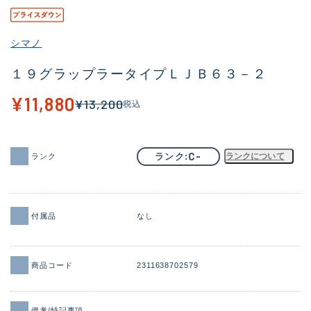
その他
シマノ
新商品
(1851)
１９グラップラータイプＬＪＢ６３－２
おすすめ
(160)
¥11,880
¥13,200
税込
値下げ品
(14305)
OH済
(933)
C-
ランク
ランクについて
ランク
DCチェック済
(1328)
在庫有のみ
(22150)
価格
付属品
なし
商品コード
2311638702579
この条件で検索する
備考/特記事項