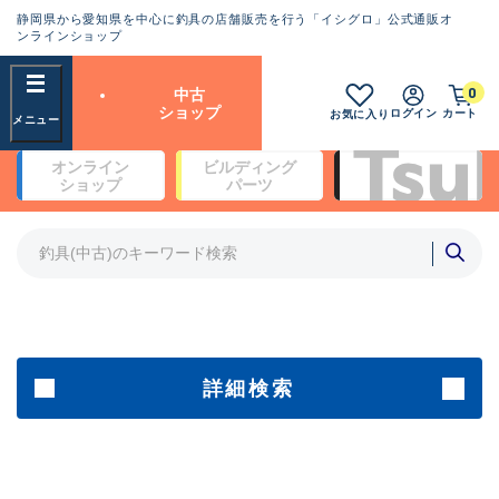
静岡県から愛知県を中心に釣具の店舗販売を行う「イシグロ」公式通販オ
ランクとは？
ンラインショップ
フリーワード
0
中古
SA
ショップ
ログイン
カート
お気に入り
新古品（メーカー問屋から仕
オンライン
ビルディング
入れた未使用品）
良
ショップ
パーツ
商品カテゴリ
※店頭展示時の置き傷が付いている
ものも含む
竿・ルアーロッド(4)
竿・ルアーロッド(64190)
リール・カスタムパーツ(35604)
A
ルアー・エギ(1807)
傷が極めて少ない極上品
その他・雑品(1061)
メーカー
詳細検索
B+
使用感や傷は少なく比較的美
店舗
品