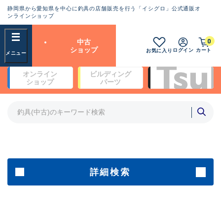
静岡県から愛知県を中心に釣具の店舗販売を行う「イシグロ」公式通販オ
ランクとは？
ンラインショップ
フリーワード
0
中古
SA
ショップ
ログイン
カート
お気に入り
新古品（メーカー問屋から仕
オンライン
ビルディング
入れた未使用品）
良
ショップ
パーツ
商品カテゴリ
※店頭展示時の置き傷が付いている
ものも含む
竿・ルアーロッド(4)
竿・ルアーロッド(64190)
リール・カスタムパーツ(35604)
A
ルアー・エギ(1807)
傷が極めて少ない極上品
その他・雑品(1061)
メーカー
詳細検索
B+
使用感や傷は少なく比較的美
店舗
品