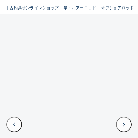
イシグロ鳴海店
中古釣具オンラインショップ
竿・ルアーロッド
オフショアロッド
B
イシグロフレスポ鈴鹿店
使用感や傷はあるが全体的に
イシグロ津高茶屋店
綺麗な良品
イシグロ西春店
C
イシグロ中川かの里店
使用感や傷のある一般的な中
イシグロカインズモール彦根店
古品
イシグロ静岡中吉田店
C-
イシグロ名東引山店
かなり使用感があり、全体的
イシグロ豊田店
に目立つ傷が多い品
イシグロ豊橋向山店
イシグロ岐阜店
D
イシグロ高林店
著しく状態が悪いが使用はで