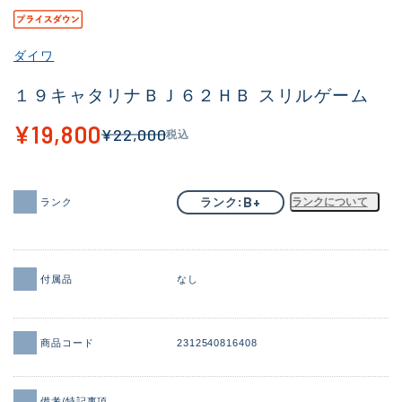
その他
ダイワ
新商品
(1851)
１９キャタリナＢＪ６２ＨＢ スリルゲーム
おすすめ
(160)
¥19,800
¥22,000
税込
値下げ品
(14305)
OH済
(933)
B+
ランク
ランクについて
ランク
DCチェック済
(1328)
在庫有のみ
(22150)
価格
付属品
なし
商品コード
2312540816408
この条件で検索する
備考/特記事項