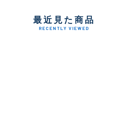
使用感や傷はあるが全体的
B
最近見た商品
RECENTLY VIEWED
使用感や傷のある一般的な
C
かなり使用感があり、全体
C-
い品
著しく状態が悪いが使用は
D
品も含む
※ルアー、エギ、雑品、その他につきましてはランク表記はござ
確認ください。