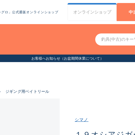
オンライン
ショップ
中
シグロ」公式通販オンラインショップ
お客様へお知らせ（お盆期間休業について）
ル
ジギング用ベイトリール
シマノ
１９オシアジガ