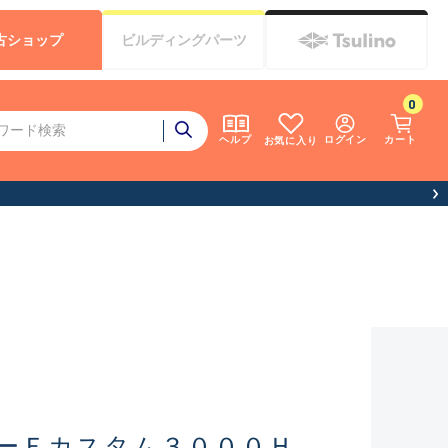
古
ショップ
ビルディング
パーツ
0
ログイン
カート
ヘルプ
お気に入り
ーＦカスタム３０００Ｈ