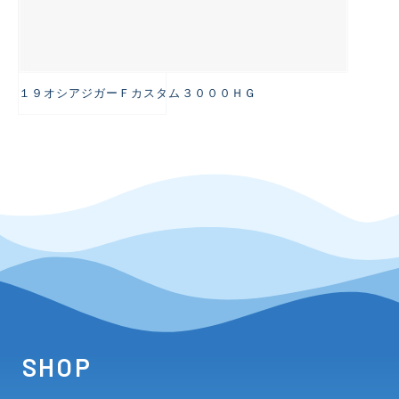
１９オシアジガーＦカスタム３０００ＨＧ
SHOP