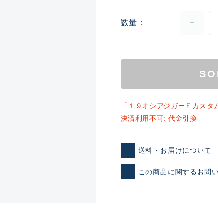
数量
ランクとは？
SO
新古品（メーカー問屋から
品）
SA
「１９オシアジガーＦカスタ
※店頭展示時の置き傷が付いて
決済利用不可: 代金引換
傷が極めて少ない極上品
A
送料・お届けについて
この商品に関するお問
使用感や傷は少なく比較的
B+