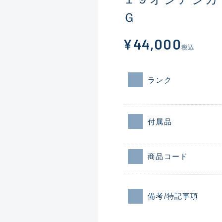
Ｇ
¥44,000
税込
ランク
付属品
商品コード
備考/特記事項