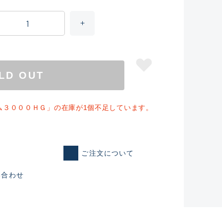
LD OUT
仕入れた未使用
ム３０００ＨＧ」の在庫が1個不足しています。
いるものも含む
ご注文について
い合わせ
美品