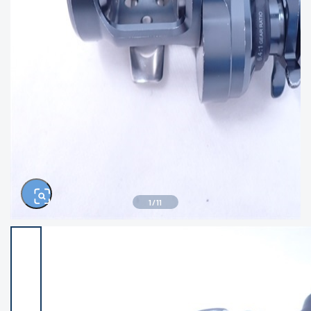
きるもの、改造品も含む
悪
イシグロ西尾店
イシグロ三河安城店
※ルアー、エギ、雑品、その他につきましては
ランク表記はございません。 状態は写真にて
ご確認ください。
イシグロ半田店
イシグロ岡崎大樹寺店
イシグロ岡崎若松店
イシグロ焼津店
イシグロ掛川店
イシグロ沼津店
1
/
11
イシグロ駿東柿田川店
イシグロ豊川店
イシグロ磐田店
イシグロ富士店