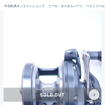
イシグロ鳴海店
中古釣具オンラインショップ
リール・カスタムパーツ
ベイトリール
B
イシグロフレスポ鈴鹿店
使用感や傷はあるが全体的に
イシグロ津高茶屋店
綺麗な良品
イシグロ西春店
C
イシグロカインズモール彦根店
使用感や傷のある一般的な中
イシグロ中川かの里店
古品
イシグロ静岡中吉田店
C-
イシグロ名東引山店
かなり使用感があり、全体的
イシグロ豊田店
に目立つ傷が多い品
イシグロ豊橋向山店
イシグロ岐阜店
D
SOLD OUT
イシグロ高林店
著しく状態が悪いが使用はで