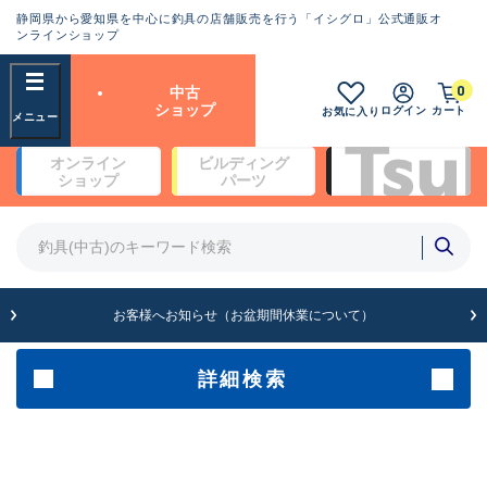
静岡県から愛知県を中心に釣具の店舗販売を行う「イシグロ」公式通販オ
ランクとは？
ンラインショップ
フリーワード
0
中古
SA
ショップ
ログイン
カート
お気に入り
新古品（メーカー問屋から仕
オンライン
ビルディング
入れた未使用品）
良
ショップ
パーツ
商品カテゴリ
※店頭展示時の置き傷が付いている
ものも含む
竿・ルアーロッド(5)
竿・ルアーロッド(64409)
リール・カスタムパーツ(35762)
A
ルアー・エギ(1812)
お客様へお知らせ（お盆期間休業について）
傷が極めて少ない極上品
その他・雑品(1066)
メーカー
詳細検索
B+
使用感や傷は少なく比較的美
店舗
品