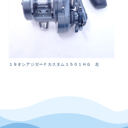
１９オシアジガーＦカスタム１５０１ＨＧ 左