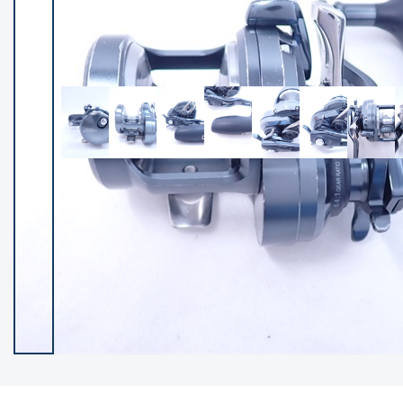
イシグロ御殿場店
イシグロ伊東店
ランク
(102507)
SA
(2962)
A
(17338)
B+
(12316)
B
(22007)
C
(38869)
C-
(5163)
D
(2205)
ランクについて