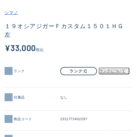
その他
シマノ
新商品
(2068)
１９オシアジガーＦカスタム１５０１ＨＧ
左
おすすめ
(168)
¥33,000
値下げ品
(14299)
税込
OH済
(943)
DCチェック済
(1338)
C
ランク
ランクについて
ランク
在庫有のみ
(21965)
価格
付属品
なし
商品コード
2311773402297
この条件で検索する