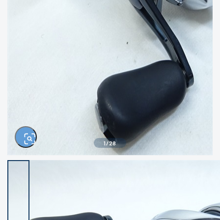
きるもの、改造品も含む
悪
イシグロ西尾店
イシグロ三河安城店
※ルアー、エギ、雑品、その他につきましては
ランク表記はございません。 状態は写真にて
ご確認ください。
イシグロ岡崎大樹寺店
イシグロ半田店
イシグロ岡崎若松店
イシグロ焼津店
イシグロ掛川店
イシグロ沼津店
1
/
28
イシグロ駿東柿田川店
イシグロ豊川店
イシグロ磐田店
イシグロ富士店