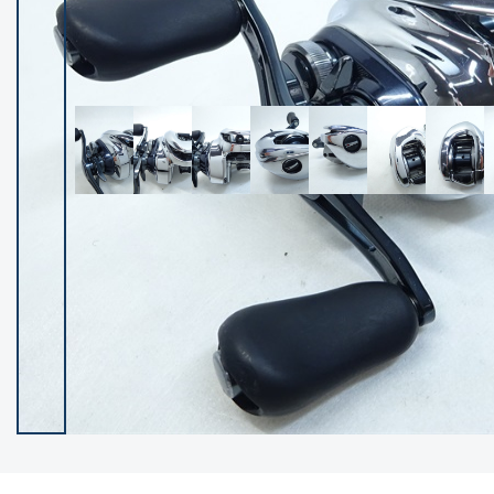
イシグロ御殿場店
イシグロ伊東店
ランク
(102237)
SA
(2950)
A
(17300)
B+
(12281)
B
(21962)
C
(38766)
C-
(5142)
D
(2197)
ランクについて