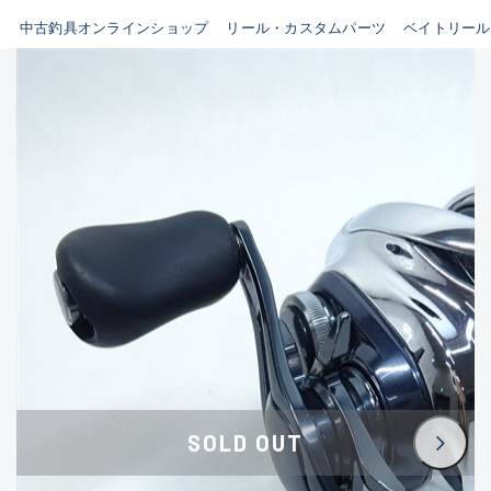
イシグロ鳴海店
中古釣具オンラインショップ
リール・カスタムパーツ
ベイトリール
B
イシグロフレスポ鈴鹿店
使用感や傷はあるが全体的に
イシグロ津高茶屋店
綺麗な良品
イシグロ西春店
C
イシグロカインズモール彦根店
使用感や傷のある一般的な中
イシグロ中川かの里店
古品
イシグロ静岡中吉田店
C-
イシグロ名東引山店
かなり使用感があり、全体的
イシグロ豊田店
に目立つ傷が多い品
イシグロ豊橋向山店
イシグロ岐阜店
D
SOLD OUT
イシグロ高林店
著しく状態が悪いが使用はで