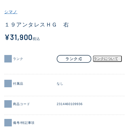
その他
シマノ
新商品
(1886)
１９アンタレスＨＧ 右
おすすめ
(156)
¥31,900
税込
値下げ品
(14303)
OH済
(936)
C
ランク
ランクについて
ランク
DCチェック済
(1336)
在庫有のみ
(22080)
付属品
なし
価格
商品コード
2314460109936
この条件で検索する
備考/特記事項