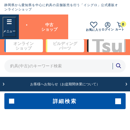
静岡県から愛知県を中心に釣具の店舗販売を行う「イシグロ」公式通販オ
ランクとは？
ンラインショップ
フリーワード
0
中古
SA
ショップ
ログイン
カート
お気に入り
新古品（メーカー問屋から仕
オンライン
ビルディング
入れた未使用品）
良
ショップ
パーツ
商品カテゴリ
※店頭展示時の置き傷が付いている
ものも含む
竿・ルアーロッド(4)
竿・ルアーロッド(64262)
リール・カスタムパーツ(35650)
A
ルアー・エギ(1807)
お客様へお知らせ（お盆期間休業について）
傷が極めて少ない極上品
その他・雑品(1061)
メーカー
詳細検索
B+
使用感や傷は少なく比較的美
店舗
品