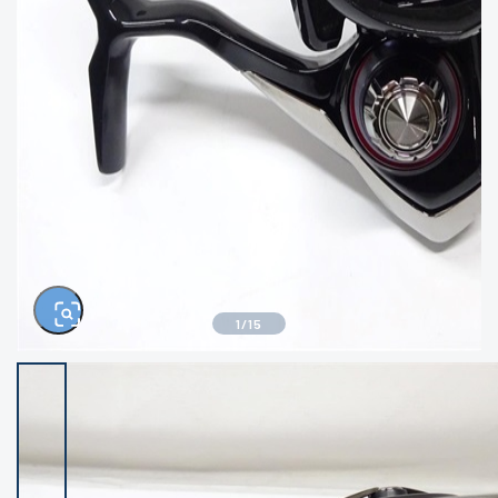
きるもの、改造品も含む
悪
イシグロ西尾店
イシグロ三河安城店
※ルアー、エギ、雑品、その他につきましては
ランク表記はございません。 状態は写真にて
ご確認ください。
イシグロ岡崎大樹寺店
イシグロ半田店
イシグロ岡崎若松店
イシグロ焼津店
イシグロ掛川店
イシグロ沼津店
1
/
15
イシグロ駿東柿田川店
イシグロ豊川店
イシグロ磐田店
イシグロ富士店