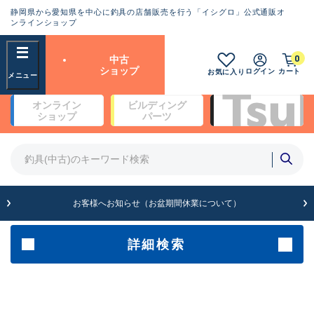
静岡県から愛知県を中心に釣具の店舗販売を行う「イシグロ」公式通販オ
ランクとは？
ンラインショップ
フリーワード
0
中古
SA
ショップ
ログイン
カート
お気に入り
新古品（メーカー問屋から仕
オンライン
ビルディング
入れた未使用品）
良
ショップ
パーツ
商品カテゴリ
※店頭展示時の置き傷が付いている
ものも含む
竿・ルアーロッド(4)
竿・ルアーロッド(64262)
リール・カスタムパーツ(35650)
A
ルアー・エギ(1807)
お客様へお知らせ（お盆期間休業について）
傷が極めて少ない極上品
その他・雑品(1061)
メーカー
詳細検索
B+
使用感や傷は少なく比較的美
店舗
品