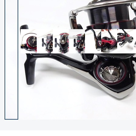
イシグロ御殿場店
イシグロ伊東店
ランク
(102237)
SA
(2950)
A
(17300)
B+
(12281)
B
(21962)
C
(38766)
C-
(5142)
D
(2197)
ランクについて