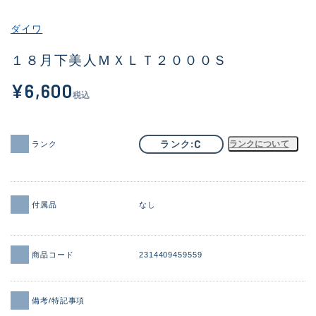
その他
ダイワ
新商品
(1886)
１８月下美人ＭＸＬＴ２０００Ｓ
おすすめ
(156)
¥6,600
税込
値下げ品
(14303)
OH済
(936)
C
ランク
ランクについて
ランク
DCチェック済
(1336)
在庫有のみ
(22081)
付属品
なし
価格
商品コード
2314409459559
この条件で検索する
備考/特記事項