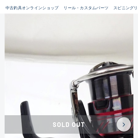
イシグロ鳴海店
中古釣具オンラインショップ
リール・カスタムパーツ
スピニングリ
B
イシグロフレスポ鈴鹿店
使用感や傷はあるが全体的に
イシグロ津高茶屋店
綺麗な良品
イシグロ西春店
C
イシグロカインズモール彦根店
使用感や傷のある一般的な中
イシグロ中川かの里店
古品
イシグロ静岡中吉田店
C-
イシグロ名東引山店
かなり使用感があり、全体的
イシグロ豊田店
に目立つ傷が多い品
イシグロ豊橋向山店
イシグロ岐阜店
D
SOLD OUT
イシグロ高林店
著しく状態が悪いが使用はで